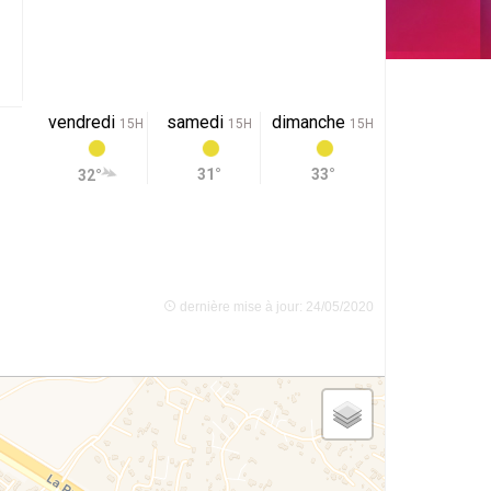
vendredi
samedi
dimanche
15H
15H
15H
31°
33°
32°
dernière mise à jour: 24/05/2020