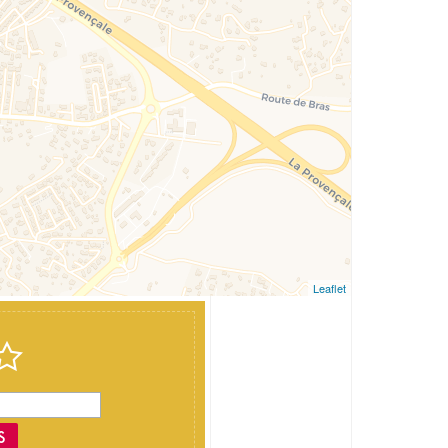
Leaflet
S