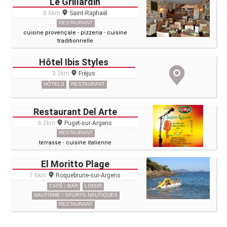
Le Grillardin
0.6km
Saint-Raphaël
RESTAURANT
cuisine provençale
-
pizzeria
-
cuisine
traditionnelle
Hôtel Ibis Styles
3.3km
Fréjus
HÔTELS
RESTAURANT
Restaurant Del Arte
6.2km
Puget-sur-Argens
RESTAURANT
terrasse
-
cuisine italienne
El Moritto Plage
7.6km
Roquebrune-sur-Argens
CAFÉ / BAR
LOISIR
NAUTISME / SPORTS NAUTIQUES
RESTAURANT