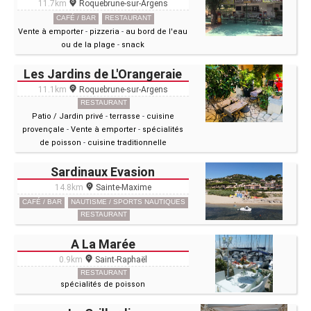
11.7km
Roquebrune-sur-Argens
CAFÉ / BAR
RESTAURANT
Vente à emporter
-
pizzeria
-
au bord de l'eau
ou de la plage
-
snack
Les Jardins de L'Orangeraie
11.1km
Roquebrune-sur-Argens
RESTAURANT
Patio / Jardin privé
-
terrasse
-
cuisine
provençale
-
Vente à emporter
-
spécialités
de poisson
-
cuisine traditionnelle
Sardinaux Evasion
14.8km
Sainte-Maxime
CAFÉ / BAR
NAUTISME / SPORTS NAUTIQUES
RESTAURANT
A La Marée
0.9km
Saint-Raphaël
RESTAURANT
spécialités de poisson