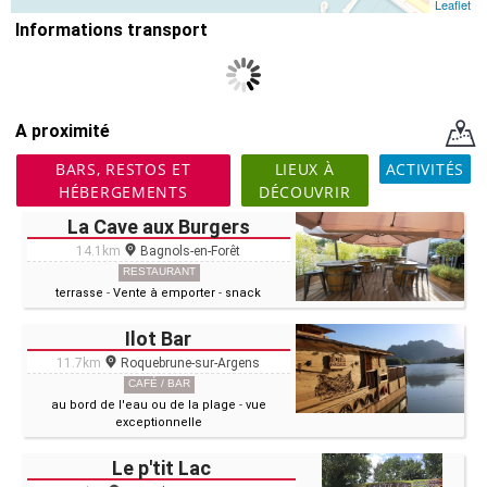
Leaflet
Informations transport
A proximité
BARS, RESTOS ET
LIEUX À
ACTIVITÉS
HÉBERGEMENTS
DÉCOUVRIR
La Cave aux Burgers
14.1km
Bagnols-en-Forêt
RESTAURANT
terrasse
-
Vente à emporter
-
snack
Ilot Bar
11.7km
Roquebrune-sur-Argens
CAFÉ / BAR
au bord de l'eau ou de la plage
-
vue
exceptionnelle
Le p'tit Lac