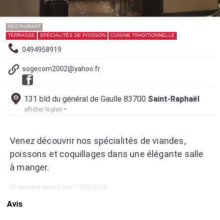
RESTAURANT
TERRASSE
SPÉCIALITÉS DE POISSON
CUISINE TRADITIONNELLE
0494958919
sogecom2002@yahoo.fr
131 bld du général de Gaulle 83700
Saint-Raphaël
afficher le plan
Venez découvrir nos spécialités de viandes,
poissons et coquillages dans une élégante salle
à manger.
dernière mise à jour: 15/06/2020
Avis