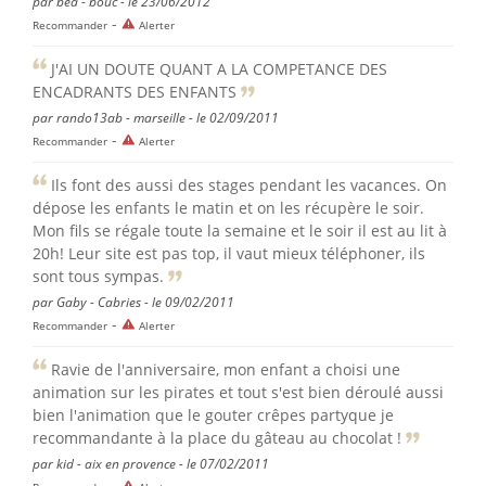
par béa - bouc - le 23/06/2012
-
Recommander
Alerter
J'AI UN DOUTE QUANT A LA COMPETANCE DES
ENCADRANTS DES ENFANTS
par rando13ab - marseille - le 02/09/2011
-
Recommander
Alerter
Ils font des aussi des stages pendant les vacances. On
dépose les enfants le matin et on les récupère le soir.
Mon fils se régale toute la semaine et le soir il est au lit à
20h! Leur site est pas top, il vaut mieux téléphoner, ils
sont tous sympas.
par Gaby - Cabries - le 09/02/2011
-
Recommander
Alerter
Ravie de l'anniversaire, mon enfant a choisi une
animation sur les pirates et tout s'est bien déroulé aussi
bien l'animation que le gouter crêpes partyque je
recommandante à la place du gâteau au chocolat !
par kid - aix en provence - le 07/02/2011
-