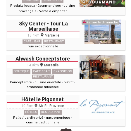
Produits locaux
-
Gourmandises
-
cuisine
provençale
-
Vente à emporter
Sky Center - Tour La
Fermé le dimanche
Marseillaise
13.4km
Marseille
CAFÉ / BAR
RESTAURANT
vue exceptionnelle
Ahwash Conceptstore
14.8km
Marseille
BOUTIQUE
CAFÉ / BAR
EXPOSITION
RESTAURANT
Concept store
-
cuisine orientale
-
bistrot
-
ambiance musicale
Hôtel le Pigonnet
10.2km
Aix En Provence
HÔTELS
RESTAURANT
Patio / Jardin privé
-
gastronomique
-
cuisine traditionnelle