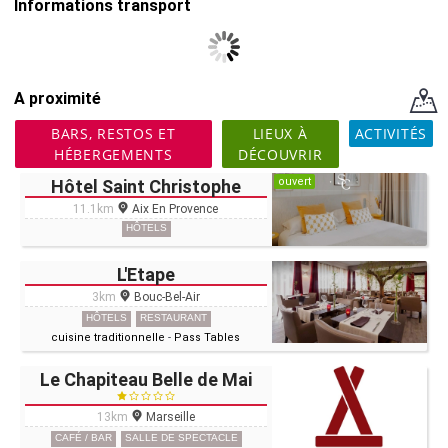
Informations transport
A proximité
BARS, RESTOS ET
LIEUX À
ACTIVITÉS
HÉBERGEMENTS
DÉCOUVRIR
ouvert
Hôtel Saint Christophe
11.1km
Aix En Provence
HÔTELS
L'Etape
3km
Bouc-Bel-Air
HÔTELS
RESTAURANT
cuisine traditionnelle
-
Pass Tables
Le Chapiteau Belle de Mai
13km
Marseille
CAFÉ / BAR
SALLE DE SPECTACLE