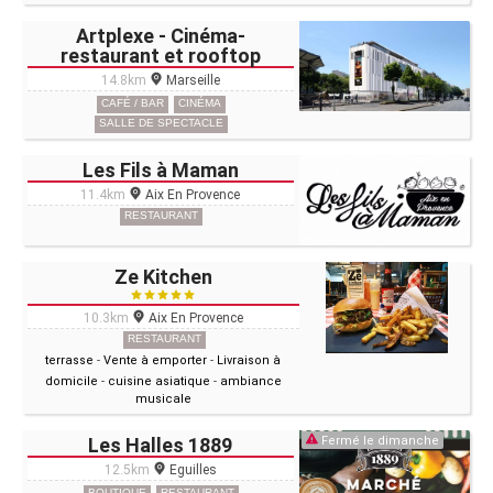
Artplexe - Cinéma-
restaurant et rooftop
14.8km
Marseille
CAFÉ / BAR
CINÉMA
SALLE DE SPECTACLE
Les Fils à Maman
11.4km
Aix En Provence
RESTAURANT
Ze Kitchen
10.3km
Aix En Provence
RESTAURANT
terrasse
-
Vente à emporter
-
Livraison à
domicile
-
cuisine asiatique
-
ambiance
musicale
Les Halles 1889
Fermé le dimanche
12.5km
Eguilles
BOUTIQUE
RESTAURANT