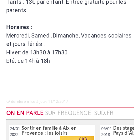
Tarifs : 13€ par enfant. Entrée gratuite pour les
parents
Horaires :
Mercredi, Samedi, Dimanche, Vacances scolaires
et jours fériés :
Hiver: de 13h30 à 17h30
Eté: de 14h à 18h
dernière mise à jour: 11/12/2017
ON EN PARLE
SUR FREQUENCE-SUD.FR
Sortir en famille à Aix en
Des stages 
24/01
06/02
Provence : les loisirs
Pays d'Aix e
2022
2018