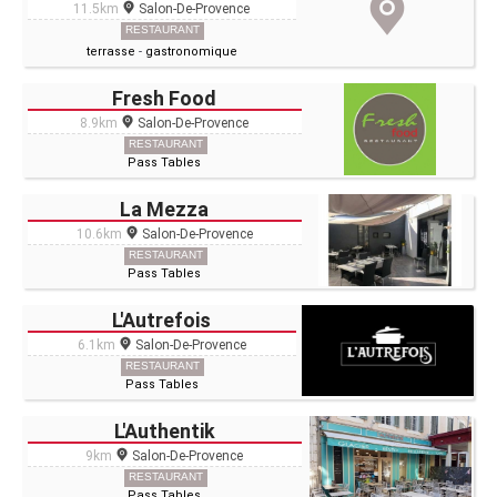
11.5km
Salon-De-Provence
RESTAURANT
terrasse
-
gastronomique
Fresh Food
8.9km
Salon-De-Provence
RESTAURANT
Pass Tables
La Mezza
10.6km
Salon-De-Provence
RESTAURANT
Pass Tables
L'Autrefois
6.1km
Salon-De-Provence
RESTAURANT
Pass Tables
L'Authentik
9km
Salon-De-Provence
RESTAURANT
Pass Tables