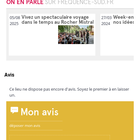
ON EN PARLE
SUR FREQUENCE-SUD.FR
Vivez un spectaculaire voyage
Week-end de
05/08
27/03
dans le temps au Rocher Mistral
nos idées d
2025
2024
Avis
Ce lieu ne dispose pas encore d'avis. Soyez le premier à en laisser
un.
Mon avis
déposer mon avis