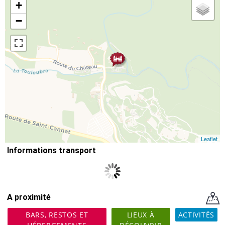
+
−
Leaflet
Informations transport
A proximité
BARS, RESTOS ET
LIEUX À
ACTIVITÉS