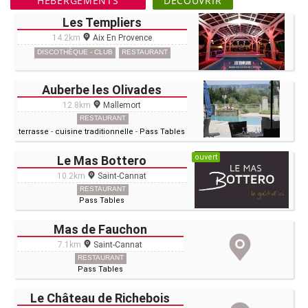
HÉBERGEMENTS
DÉCOUVRIR
Les Templiers
14.2km
Aix En Provence
DISCOTHÈQUE - CLUB
RESTAURANT
Auberbe les Olivades
12.8km
Mallemort
RESTAURANT
terrasse
-
cuisine traditionnelle
-
Pass Tables
ouvert
Le Mas Bottero
10.2km
Saint-Cannat
RESTAURANT
Pass Tables
Mas de Fauchon
7.1km
Saint-Cannat
RESTAURANT
Pass Tables
Le Château de Richebois