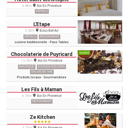
6.4km
Aix En Provence
HÔTELS
L'Etape
3.3km
Bouc-Bel-Air
HÔTELS
RESTAURANT
cuisine traditionnelle
-
Pass Tables
ouvert
Chocolaterie de Puyricard
13.2km
Aix En Provence
BOUTIQUE
ECOLES-ATELIERS
SALON DE THÉ
Produits locaux
-
Gourmandises
Les Fils à Maman
6.7km
Aix En Provence
RESTAURANT
Ze Kitchen
5.7km
Aix En Provence