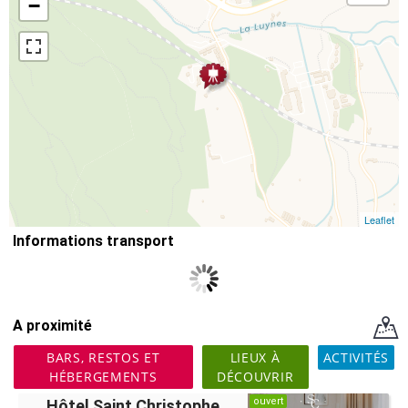
−
Leaflet
Informations transport
A proximité
BARS, RESTOS ET
LIEUX À
ACTIVITÉS
HÉBERGEMENTS
DÉCOUVRIR
ouvert
Hôtel Saint Christophe