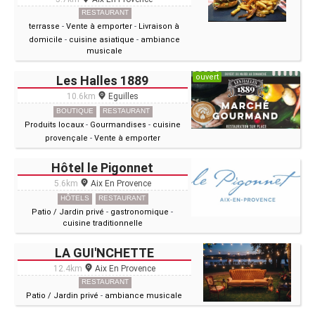
RESTAURANT
terrasse
-
Vente à emporter
-
Livraison à
domicile
-
cuisine asiatique
-
ambiance
musicale
ouvert
Les Halles 1889
10.6km
Eguilles
BOUTIQUE
RESTAURANT
Produits locaux
-
Gourmandises
-
cuisine
provençale
-
Vente à emporter
Hôtel le Pigonnet
5.6km
Aix En Provence
HÔTELS
RESTAURANT
Patio / Jardin privé
-
gastronomique
-
cuisine traditionnelle
LA GUI'NCHETTE
12.4km
Aix En Provence
RESTAURANT
Patio / Jardin privé
-
ambiance musicale