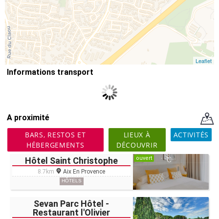
Leaflet
Informations transport
A proximité
BARS, RESTOS ET
LIEUX À
ACTIVITÉS
HÉBERGEMENTS
DÉCOUVRIR
ouvert
Hôtel Saint Christophe
8.7km
Aix En Provence
HÔTELS
Sevan Parc Hôtel -
Restaurant l'Olivier