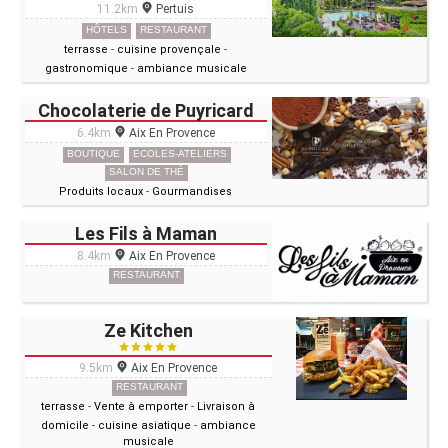
11.2km
Pertuis
HÔTELS
RESTAURANT
terrasse
-
cuisine provençale
-
gastronomique
-
ambiance musicale
Chocolaterie de Puyricard
6.4km
Aix En Provence
BOUTIQUE
ECOLES-ATELIERS
SALON DE THÉ
Produits locaux
-
Gourmandises
Les Fils à Maman
8.4km
Aix En Provence
RESTAURANT
Ze Kitchen
9.5km
Aix En Provence
RESTAURANT
terrasse
-
Vente à emporter
-
Livraison à
domicile
-
cuisine asiatique
-
ambiance
musicale