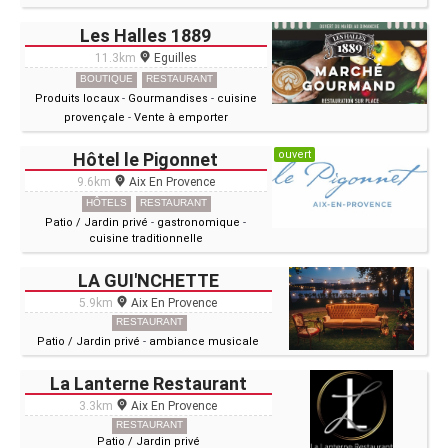
Les Halles 1889
11.3km
Eguilles
BOUTIQUE
RESTAURANT
Produits locaux
-
Gourmandises
-
cuisine
provençale
-
Vente à emporter
ouvert
Hôtel le Pigonnet
9.6km
Aix En Provence
HÔTELS
RESTAURANT
Patio / Jardin privé
-
gastronomique
-
cuisine traditionnelle
LA GUI'NCHETTE
5.9km
Aix En Provence
RESTAURANT
Patio / Jardin privé
-
ambiance musicale
La Lanterne Restaurant
3.3km
Aix En Provence
RESTAURANT
Patio / Jardin privé