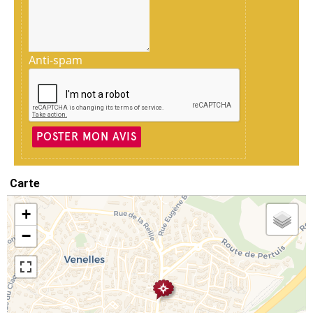
Anti-spam
POSTER MON AVIS
Carte
+
−