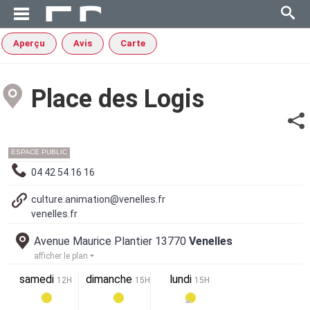
Aperçu
Avis
Carte
Place des Logis
ESPACE PUBLIC
04 42 54 16 16
culture.animation@venelles.fr
venelles.fr
Avenue Maurice Plantier 13770
Venelles
afficher le plan
samedi
dimanche
lundi
12H
15H
15H