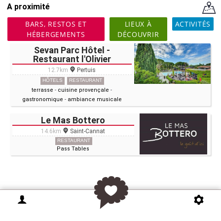
A proximité
BARS, RESTOS ET
LIEUX À
ACTIVITÉS
HÉBERGEMENTS
DÉCOUVRIR
Sevan Parc Hôtel -
Restaurant l'Olivier
12.7km
Pertuis
HÔTELS
RESTAURANT
terrasse
-
cuisine provençale
-
gastronomique
-
ambiance musicale
Le Mas Bottero
14.6km
Saint-Cannat
RESTAURANT
Pass Tables