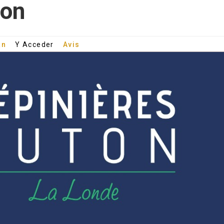
ton
an
Y Acceder
Avis