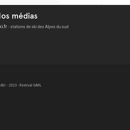
os médias
ki.fr
- stations de ski des Alpes du sud
 .db1 - 2023 - Ifestival SARL