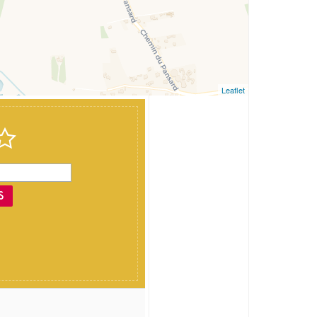
Leaflet
S