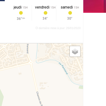
jeudi
vendredi
samedi
15H
15H
15H
34°
30°
36°
dernière mise à jour: 26/01/2020