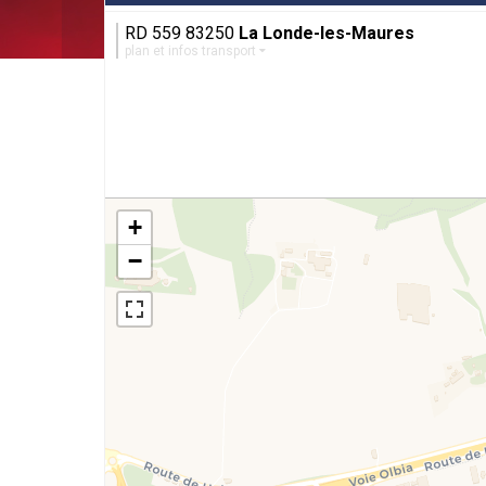
RD 559 83250
La Londe-les-Maures
plan et infos transport
+
−