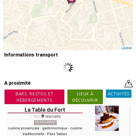
Leaflet
Informations transport
A proximité
BARS, RESTOS ET
LIEUX À
ACTIVITÉS
HÉBERGEMENTS
DÉCOUVRIR
La Table du Fort
1.1km
Marseille
RESTAURANT
cuisine provençale
-
gastronomique
-
cuisine
traditionnelle
-
Pass Tables