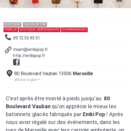
BOUTIQUE
SALON DE THÉ
FAMILLE
BOUTIQUE INDÉPENDANTE
GOURMANDISES
09 72 55 95 51
miam@emkipop.fr
http://emkipop.fr
80 Boulevard Vauban 13006
Marseille
afficher le plan
C'est après être monté à pieds jusqu'au
80
Boulevard Vauban
qu'on apprécie le mieux les
batonnets glacés fabriqués par
Emki Pop
! Après
nous avoir régalé sur des événements, dans les
rues de Marseille avec leur carriole ambulante, on