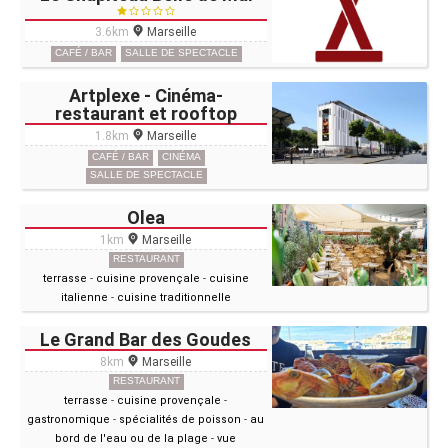
3.6km
Marseille
CAFÉ / BAR
SALLE DE SPECTACLE
Artplexe - Cinéma-
restaurant et rooftop
1.8km
Marseille
CAFÉ / BAR
CINÉMA
SALLE DE SPECTACLE
Olea
1km
Marseille
RESTAURANT
terrasse
-
cuisine provençale
-
cuisine
italienne
-
cuisine traditionnelle
Le Grand Bar des Goudes
8km
Marseille
RESTAURANT
terrasse
-
cuisine provençale
-
gastronomique
-
spécialités de poisson
-
au
bord de l'eau ou de la plage
-
vue