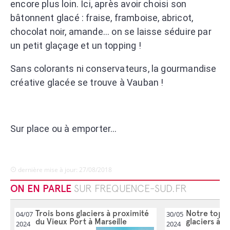
encore plus loin. Ici, après avoir choisi son
bâtonnent glacé : fraise, framboise, abricot,
chocolat noir, amande... on se laisse séduire par
un petit glaçage et un topping !
Sans colorants ni conservateurs, la gourmandise
créative glacée se trouve à Vauban !
Sur place ou à emporter...
dernière mise à jour: 27/08/2018
ON EN PARLE
SUR FREQUENCE-SUD.FR
Trois bons glaciers à proximité
Notre top 5
04/07
30/05
du Vieux Port à Marseille
glaciers à t
2024
2024