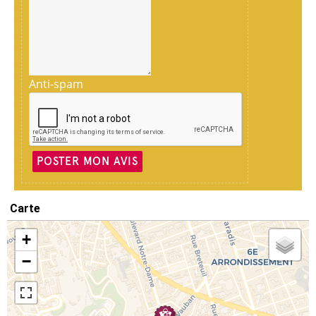
Anti-spam
POSTER MON AVIS
Carte
+
−