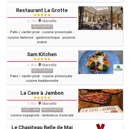
Restaurant La Grotte
8.1km
Marseille
RESTAURANT
Patio / Jardin privé
-
cuisine provençale
-
cuisine italienne
-
gastronomique
-
pizzeria
-
bistrot
Sam Kitchen
0.4km
Marseille
RESTAURANT
Patio / Jardin privé
-
cuisine provençale
-
cuisine traditionnelle
La Cave à Jambon
0.9km
Marseille
CAFÉ / BAR
RESTAURANT
cuisine espagnole
-
ambiance musicale
Le Chapiteau Belle de Mai