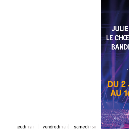
jeudi
vendredi
samedi
12H
15H
15H