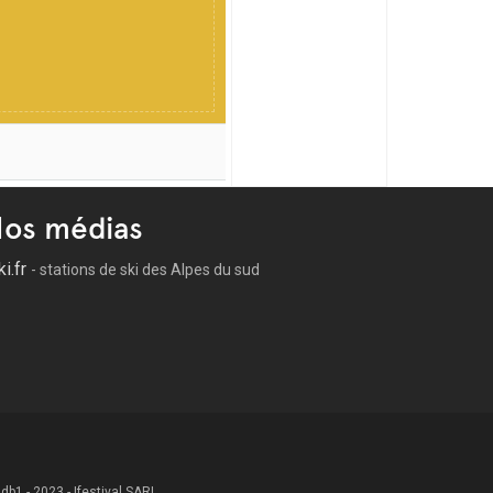
os médias
ki.fr
- stations de ski des Alpes du sud
 .db1 - 2023 - Ifestival SARL