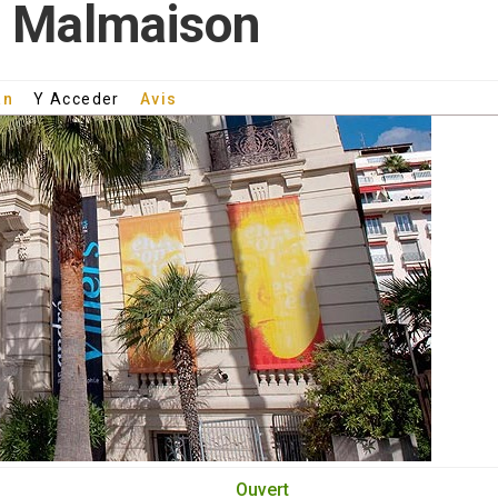
a Malmaison
an
Y Acceder
Avis
Ouvert