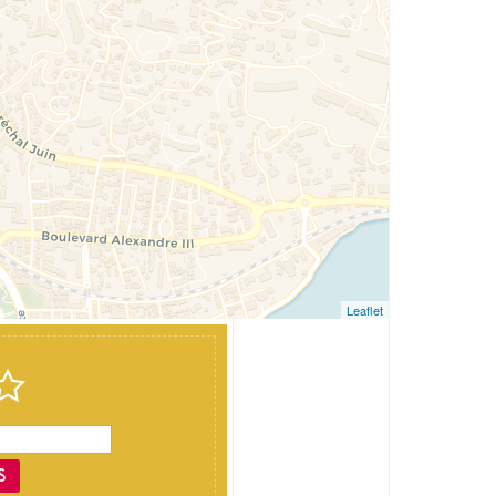
Leaflet
S