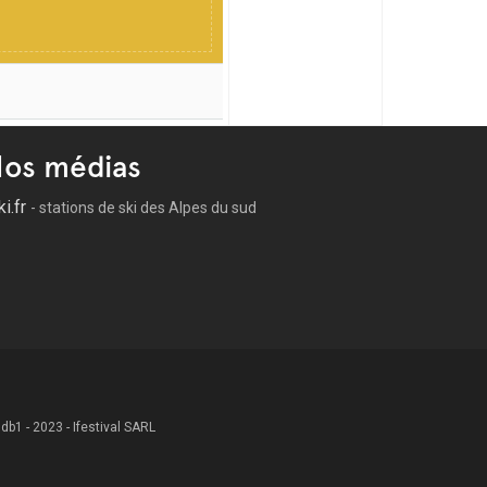
os médias
ki.fr
- stations de ski des Alpes du sud
 .db1 - 2023 - Ifestival SARL