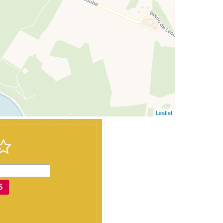
Leaflet
S