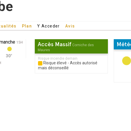
be
tualités
Plan
Y Acceder
Avis
imanche
15H
Accès Massif
Mété
Corniche des
Maures
30°
Risque incendie demain
Risque élevé - Accès autorisé
H
mais déconseillé