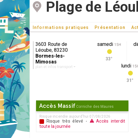
Plage de Léou
Informations pratiques
Présentation
Ac
3603 Route de
samedi
d
15H
Léoube, 83230
Bormes-les-
33°
Mimosas
lundi
15
plan et infos transport
31°
Accès Massif
Corniche des Maures
Risque incendie aujourd'hui 07/08/2026
Risque très élevé -
Accès interdit
toute la journée