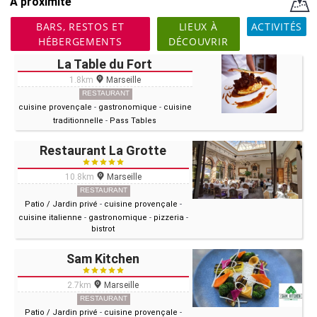
A proximité
BARS, RESTOS ET
LIEUX À
ACTIVITÉS
HÉBERGEMENTS
DÉCOUVRIR
La Table du Fort
1.8km
Marseille
RESTAURANT
cuisine provençale
-
gastronomique
-
cuisine
traditionnelle
-
Pass Tables
Restaurant La Grotte
10.8km
Marseille
RESTAURANT
Patio / Jardin privé
-
cuisine provençale
-
cuisine italienne
-
gastronomique
-
pizzeria
-
bistrot
Sam Kitchen
2.7km
Marseille
RESTAURANT
Patio / Jardin privé
-
cuisine provençale
-