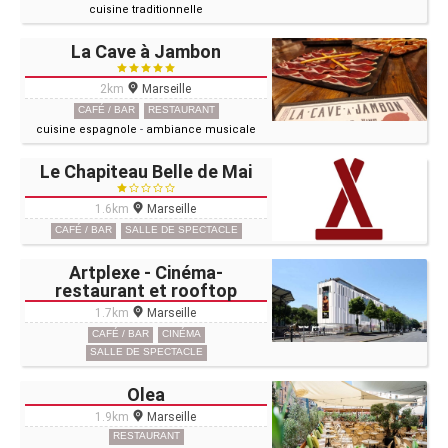
cuisine traditionnelle
La Cave à Jambon
2km
Marseille
CAFÉ / BAR
RESTAURANT
cuisine espagnole
-
ambiance musicale
Le Chapiteau Belle de Mai
1.6km
Marseille
CAFÉ / BAR
SALLE DE SPECTACLE
Artplexe - Cinéma-
restaurant et rooftop
1.7km
Marseille
CAFÉ / BAR
CINÉMA
SALLE DE SPECTACLE
Olea
1.9km
Marseille
RESTAURANT