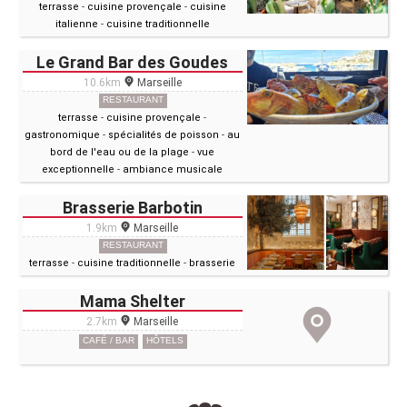
terrasse
-
cuisine provençale
-
cuisine
italienne
-
cuisine traditionnelle
Le Grand Bar des Goudes
10.6km
Marseille
RESTAURANT
terrasse
-
cuisine provençale
-
gastronomique
-
spécialités de poisson
-
au
bord de l'eau ou de la plage
-
vue
exceptionnelle
-
ambiance musicale
Brasserie Barbotin
1.9km
Marseille
RESTAURANT
terrasse
-
cuisine traditionnelle
-
brasserie
Mama Shelter
2.7km
Marseille
CAFÉ / BAR
HÔTELS