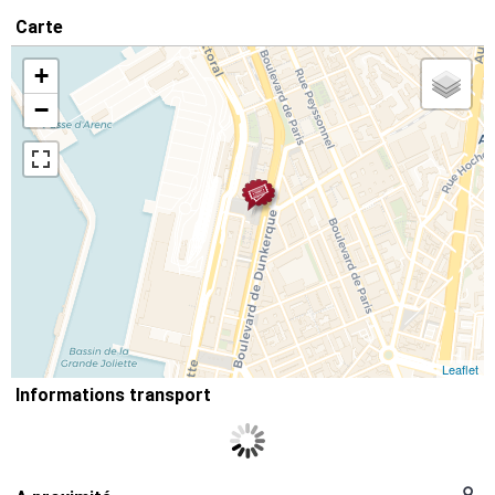
Carte
+
−
Leaflet
Informations transport