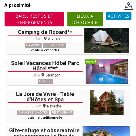
A proximité
BARS, RESTOS ET
LIEUX À
ACTIVITÉS
HÉBERGEMENTS
DÉCOUVRIR
Camping de l'Izoard**
11.9km
Arvieux
CAMPING
RESTAURANT
Vente à emporter
ouvert
Soleil Vacances Hôtel Parc
Hôtel ****
1.3km
Briançon
HÔTELS
La Joie de Vivre - Table
d'Hôtes et Spa
13.9km
Névache
CHAMBRE D'HÔTES
RESTAURANT
cuisine traditionnelle
Gîte-refuge et observatoire
astronomique Le Pas du