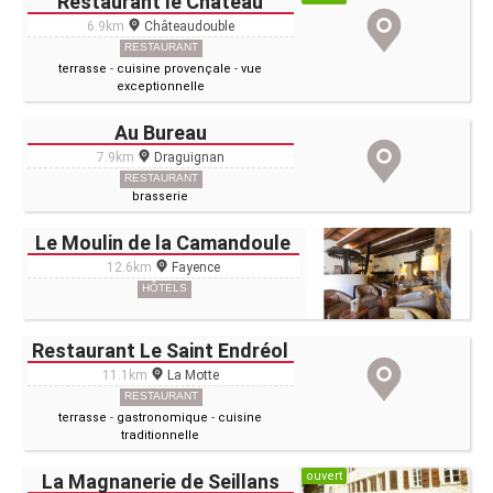
Restaurant le Château
6.9km
Châteaudouble
RESTAURANT
terrasse
-
cuisine provençale
-
vue
exceptionnelle
Au Bureau
7.9km
Draguignan
RESTAURANT
brasserie
Le Moulin de la Camandoule
12.6km
Fayence
HÔTELS
Restaurant Le Saint Endréol
11.1km
La Motte
RESTAURANT
terrasse
-
gastronomique
-
cuisine
traditionnelle
ouvert
La Magnanerie de Seillans