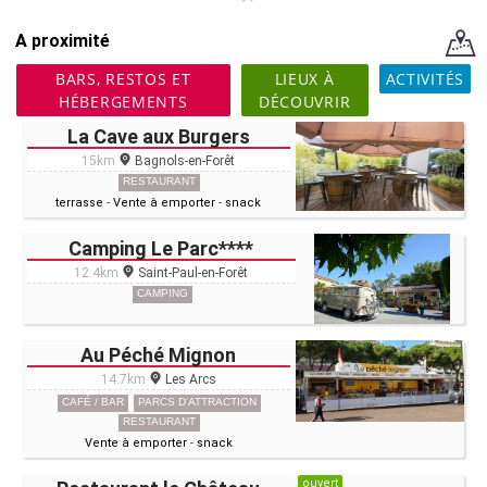
A proximité
BARS, RESTOS ET
LIEUX À
ACTIVITÉS
HÉBERGEMENTS
DÉCOUVRIR
La Cave aux Burgers
15km
Bagnols-en-Forêt
RESTAURANT
terrasse
-
Vente à emporter
-
snack
Camping Le Parc****
12.4km
Saint-Paul-en-Forêt
CAMPING
Au Péché Mignon
14.7km
Les Arcs
CAFÉ / BAR
PARCS D'ATTRACTION
RESTAURANT
Vente à emporter
-
snack
ouvert