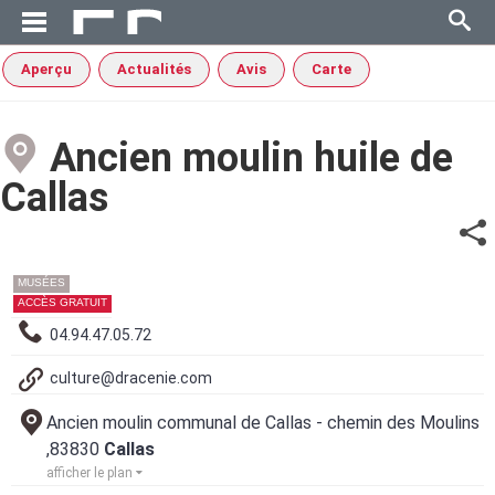
Aperçu
Actualités
Avis
Carte
Ancien moulin huile de
Callas
MUSÉES
ACCÈS GRATUIT
04.94.47.05.72
culture@dracenie.com
Ancien moulin communal de Callas - chemin des Moulins
,83830
Callas
afficher le plan