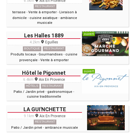
6.5km
Aix En Provence
RESTAURANT
terrasse
-
Vente à emporter
-
Livraison à
domicile
-
cuisine asiatique
-
ambiance
musicale
ouvert
Les Halles 1889
4.2km
Eguilles
BOUTIQUE
RESTAURANT
Produits locaux
-
Gourmandises
-
cuisine
provençale
-
Vente à emporter
ouvert
Hôtel le Pigonnet
6.4km
Aix En Provence
HÔTELS
RESTAURANT
Patio / Jardin privé
-
gastronomique
-
cuisine traditionnelle
LA GUI'NCHETTE
9.1km
Aix En Provence
RESTAURANT
Patio / Jardin privé
-
ambiance musicale