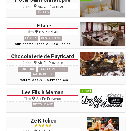
6.9km
Aix En Provence
HÔTELS
L'Etape
9km
Bouc-Bel-Air
HÔTELS
RESTAURANT
cuisine traditionnelle
-
Pass Tables
Chocolaterie de Puyricard
9.4km
Aix En Provence
BOUTIQUE
ECOLES-ATELIERS
SALON DE THÉ
Produits locaux
-
Gourmandises
ouvert
Les Fils à Maman
7km
Aix En Provence
RESTAURANT
Ze Kitchen