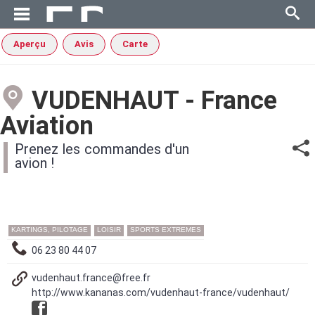
Aperçu
Avis
Carte
VUDENHAUT - France
Aviation
Prenez les commandes d'un
avion !
KARTINGS, PILOTAGE
LOISIR
SPORTS EXTREMES
06 23 80 44 07
vudenhaut.france@free.fr
http://www.kananas.com/vudenhaut-france/vudenhaut/