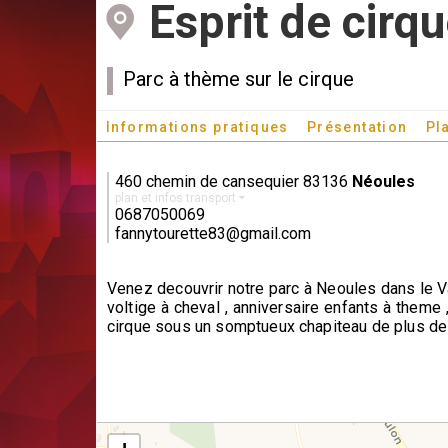
Esprit de cirq
Parc à thème sur le cirque
Informations pratiques
Présentation
Pl
460 chemin de cansequier 83136
Néoules
plan et infos transport
0687050069
fannytourette83@gmail.com
Venez decouvrir notre parc à Neoules dans le Va
voltige à cheval , anniversaire enfants à theme ,
cirque sous un somptueux chapiteau de plus de 