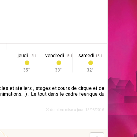
jeudi
vendredi
samedi
12H
15H
15H
35°
33°
32°
es et ateliers , stages et cours de cirque et de
nimations....) . Le tout dans le cadre feerique du
dernière mise à jour: 18/08/2016