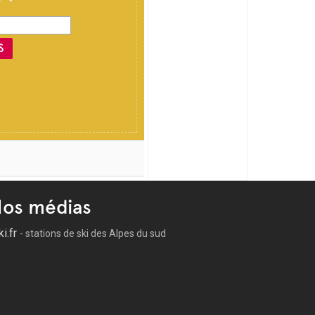
S
os médias
ki.fr
- stations de ski des Alpes du sud