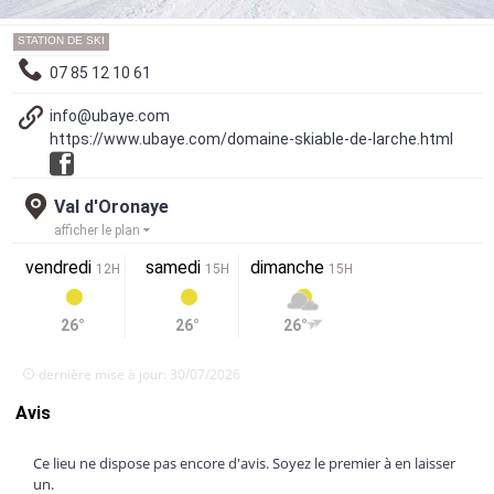
STATION DE SKI
07 85 12 10 61
info@ubaye.com
https://www.ubaye.com/domaine-skiable-de-larche.html
Val d'Oronaye
afficher le plan
vendredi
samedi
dimanche
12H
15H
15H
26°
26°
26°
dernière mise à jour: 30/07/2026
Avis
Ce lieu ne dispose pas encore d'avis. Soyez le premier à en laisser
un.