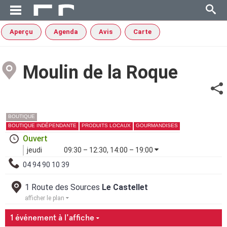
Aperçu
Agenda
Avis
Carte
Moulin de la Roque
BOUTIQUE
BOUTIQUE INDÉPENDANTE
PRODUITS LOCAUX
GOURMANDISES
Ouvert
jeudi
09:30 – 12:30, 14:00 – 19:00
04 94 90 10 39
1 Route des Sources
Le Castellet
afficher le plan
1 événement à l'affiche