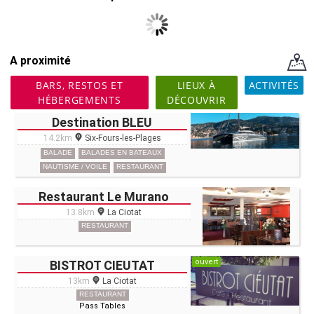
A proximité
BARS, RESTOS ET
LIEUX À
ACTIVITÉS
HÉBERGEMENTS
DÉCOUVRIR
Destination BLEU
14.2km
Six-Fours-les-Plages
BALADE
BALADES EN BATEAUX
NAUTISME / VOILE
RESTAURANT
Restaurant Le Murano
13.8km
La Ciotat
RESTAURANT
ouvert
BISTROT CIEUTAT
13km
La Ciotat
RESTAURANT
Pass Tables