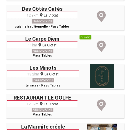
Des Côtés Cafés
12.9km
La Ciotat
RESTAURANT
cuisine traditionnelle
-
Pass Tables
ouvert
Le Carpe Diem
11km
La Ciotat
RESTAURANT
Pass Tables
Les Minots
13.2km
La Ciotat
RESTAURANT
terrasse
-
Pass Tables
RESTAURANT LE GOLFE
12.8km
La Ciotat
RESTAURANT
Pass Tables
La Marmite créole