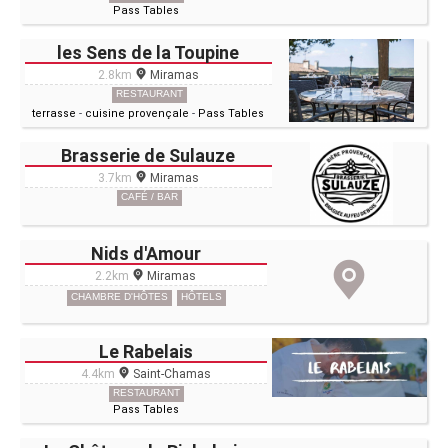
Pass Tables
les Sens de la Toupine
2.8km
Miramas
RESTAURANT
terrasse
-
cuisine provençale
-
Pass Tables
Brasserie de Sulauze
3.7km
Miramas
CAFÉ / BAR
Nids d'Amour
2.2km
Miramas
CHAMBRE D'HÔTES
HÔTELS
Le Rabelais
4.4km
Saint-Chamas
RESTAURANT
Pass Tables