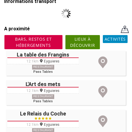
Informations transport
A proximité
BARS, RESTOS ET
LIEUX À
ACTIVITÉS
HÉBERGEMENTS
DÉCOUVRIR
La table des Frangins
12.1km
Eyguieres
RESTAURANT
Pass Tables
L'Art des mets
12.1km
Eyguieres
RESTAURANT
Pass Tables
Le Relais du Coche
12.1km
Eyguieres
RESTAURANT