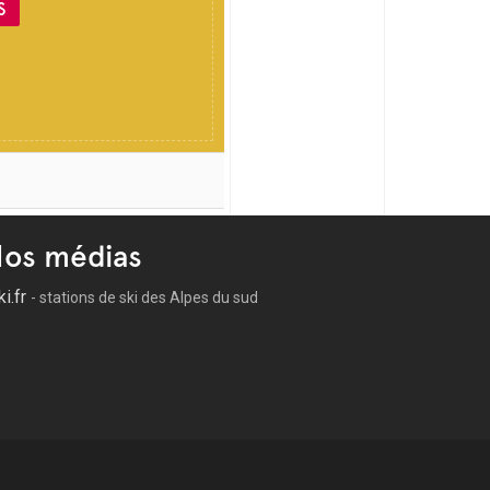
S
os médias
ki.fr
- stations de ski des Alpes du sud