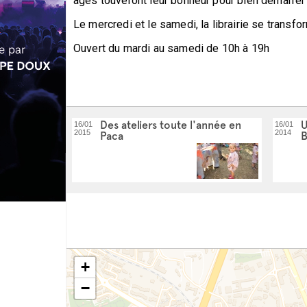
âges touveront leur bonheur pour bien démarrer 
Le mercredi et le samedi, la librairie se transfo
Ouvert du mardi au samedi de 10h à 19h
Des ateliers toute l'année en
U
16/01
16/01
2015
2014
Paca
B
+
−