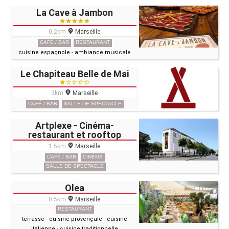
La Cave à Jambon
0.2km
Marseille
CAFÉ / BAR
RESTAURANT
cuisine espagnole
-
ambiance musicale
Le Chapiteau Belle de Mai
3km
Marseille
CAFÉ / BAR
SALLE DE SPECTACLE
Artplexe - Cinéma-
restaurant et rooftop
1.5km
Marseille
CAFÉ / BAR
CINÉMA
SALLE DE SPECTACLE
Olea
0.5km
Marseille
RESTAURANT
terrasse
-
cuisine provençale
-
cuisine
italienne
-
cuisine traditionnelle