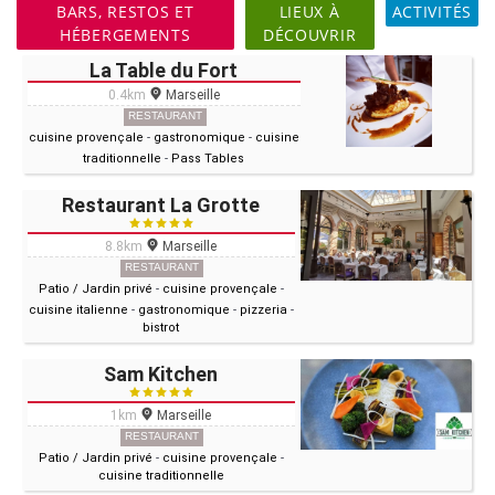
BARS, RESTOS ET
LIEUX À
ACTIVITÉS
HÉBERGEMENTS
DÉCOUVRIR
La Table du Fort
0.4km
Marseille
RESTAURANT
cuisine provençale
-
gastronomique
-
cuisine
traditionnelle
-
Pass Tables
Restaurant La Grotte
8.8km
Marseille
RESTAURANT
Patio / Jardin privé
-
cuisine provençale
-
cuisine italienne
-
gastronomique
-
pizzeria
-
bistrot
Sam Kitchen
1km
Marseille
RESTAURANT
Patio / Jardin privé
-
cuisine provençale
-
cuisine traditionnelle