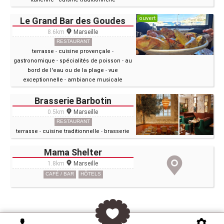
ouvert
Le Grand Bar des Goudes
8.6km
Marseille
RESTAURANT
terrasse
-
cuisine provençale
-
gastronomique
-
spécialités de poisson
-
au
bord de l'eau ou de la plage
-
vue
exceptionnelle
-
ambiance musicale
Brasserie Barbotin
0.5km
Marseille
RESTAURANT
terrasse
-
cuisine traditionnelle
-
brasserie
Mama Shelter
1.8km
Marseille
CAFÉ / BAR
HÔTELS