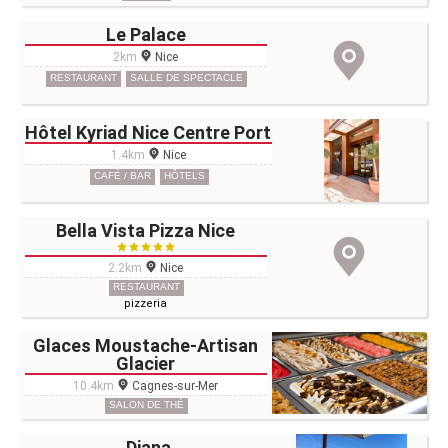
Le Palace
2km
Nice
RESTAURANT
SALLE DE SPECTACLE
Hôtel Kyriad Nice Centre Port
1.4km
Nice
CAFÉ / BAR
HÔTELS
Bella Vista Pizza Nice
2.2km
Nice
RESTAURANT
pizzeria
Glaces Moustache-Artisan
Glacier
10.4km
Cagnes-sur-Mer
SALON DE THÉ
Diana