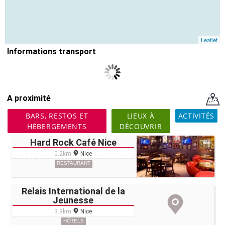
Leaflet
Informations transport
A proximité
BARS, RESTOS ET
LIEUX À
ACTIVITÉS
HÉBERGEMENTS
DÉCOUVRIR
Hard Rock Café Nice
0.2km
Nice
RESTAURANT
Relais International de la
Jeunesse
3.9km
Nice
HÔTELS