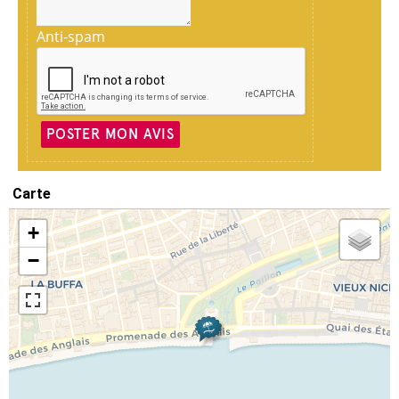
Anti-spam
POSTER MON AVIS
Carte
+
−