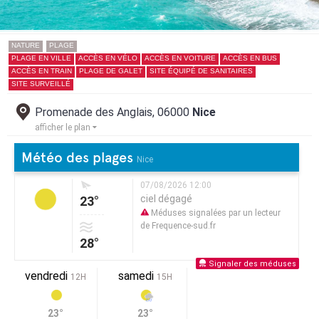
NATURE
PLAGE
PLAGE EN VILLE
ACCÈS EN VÉLO
ACCÈS EN VOITURE
ACCÈS EN BUS
ACCÈS EN TRAIN
PLAGE DE GALET
SITE ÉQUIPÉ DE SANITAIRES
SITE SURVEILLÉ
Promenade des Anglais, 06000
Nice
afficher le plan
Météo des plages
Nice
07/08/2026 12:00
ciel dégagé
23°
Méduses signalées par un lecteur
de Frequence-sud.fr
28°
Signaler des méduses
vendredi
samedi
12H
15H
23°
23°