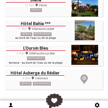
13.1km
Vence
HÔTELS
Hôtel Bahia ***
11.8km
Villeneuve-Loubet
HÔTELS
RESTAURANT
au bord de l'eau ou de la plage
L'Oursin Bleu
3.7km
Villefranche-sur-Mer
RESTAURANT
terrasse
-
au bord de l'eau ou de la plage
Hôtel Auberge du Rédier
8.6km
Colomars
HÔTELS
RESTAURANT