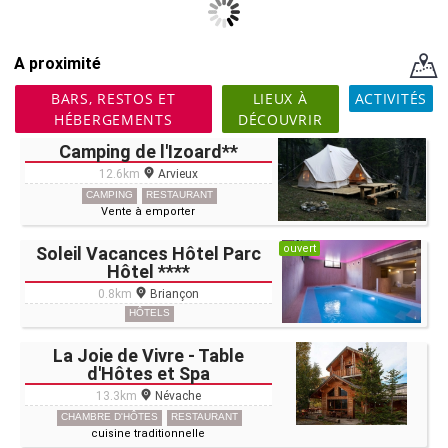
A proximité
BARS, RESTOS ET
LIEUX À
ACTIVITÉS
HÉBERGEMENTS
DÉCOUVRIR
Camping de l'Izoard**
12.6km
Arvieux
CAMPING
RESTAURANT
Vente à emporter
ouvert
Soleil Vacances Hôtel Parc
Hôtel ****
0.8km
Briançon
HÔTELS
La Joie de Vivre - Table
d'Hôtes et Spa
13.3km
Névache
CHAMBRE D'HÔTES
RESTAURANT
cuisine traditionnelle