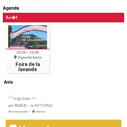
Agenda
Ao�t
20/08 > 23/08
Digne-les-Bains
Foire de la
lavande
Avis
trop bien
par ROJELIJI - - le 26/11/2022
-
Recommander
Alerter