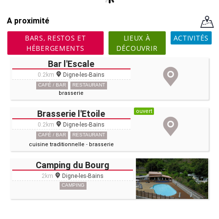
A proximité
BARS, RESTOS ET
LIEUX À
ACTIVITÉS
HÉBERGEMENTS
DÉCOUVRIR
Bar l'Escale
0.2km
Digne-les-Bains
CAFÉ / BAR
RESTAURANT
brasserie
ouvert
Brasserie l'Etoile
0.2km
Digne-les-Bains
CAFÉ / BAR
RESTAURANT
cuisine traditionnelle
-
brasserie
Camping du Bourg
2km
Digne-les-Bains
CAMPING