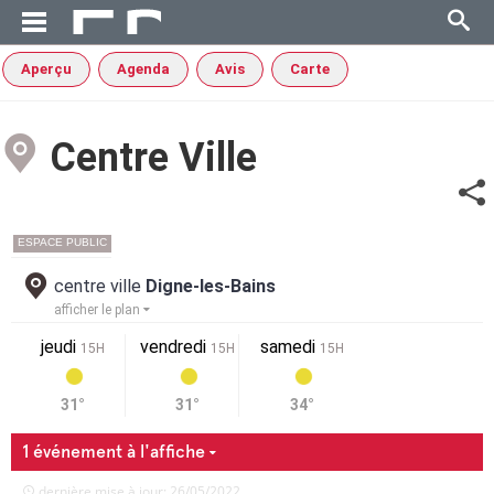
Aperçu
Agenda
Avis
Carte
Centre Ville
ESPACE PUBLIC
centre ville
Digne-les-Bains
afficher le plan
jeudi
vendredi
samedi
15H
15H
15H
31°
31°
34°
1 événement à l'affiche
dernière mise à jour: 26/05/2022