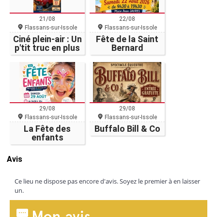
21/08
22/08
Flassans-sur-Issole
Flassans-sur-Issole
Ciné plein-air : Un
Fête de la Saint
p'tit truc en plus
Bernard
29/08
29/08
Flassans-sur-Issole
Flassans-sur-Issole
La Fête des
Buffalo Bill & Co
enfants
Avis
Ce lieu ne dispose pas encore d'avis. Soyez le premier à en laisser
un.
Mon avis