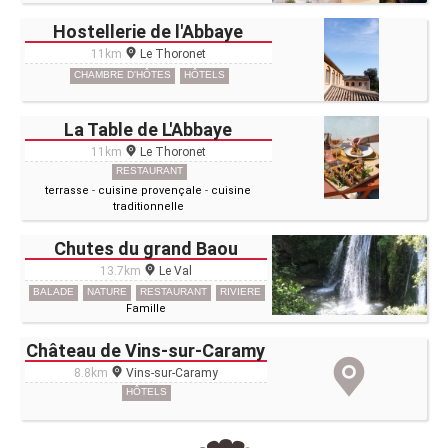
Hostellerie de l'Abbaye
11km
Le Thoronet
CHAMBRE D'HÔTES
HÔTELS
La Table de L'Abbaye
11km
Le Thoronet
RESTAURANT
terrasse
-
cuisine provençale
-
cuisine
traditionnelle
Chutes du grand Baou
13.7km
Le Val
BALADE
NATURE
RESTAURANT
RIVIERE
Famille
Château de Vins-sur-Caramy
8.8km
Vins-sur-Caramy
HÔTELS