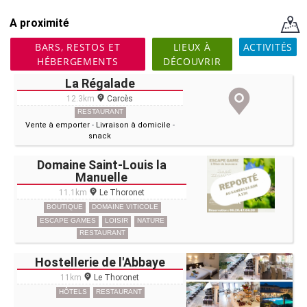
A proximité
BARS, RESTOS ET
LIEUX À
ACTIVITÉS
HÉBERGEMENTS
DÉCOUVRIR
La Régalade
12.3km
Carcès
RESTAURANT
Vente à emporter
-
Livraison à domicile
-
snack
Domaine Saint-Louis la
Manuelle
11.1km
Le Thoronet
BOUTIQUE
DOMAINE VITICOLE
ESCAPE GAMES
LOISIR
NATURE
RESTAURANT
Hostellerie de l'Abbaye
11km
Le Thoronet
HÔTELS
RESTAURANT