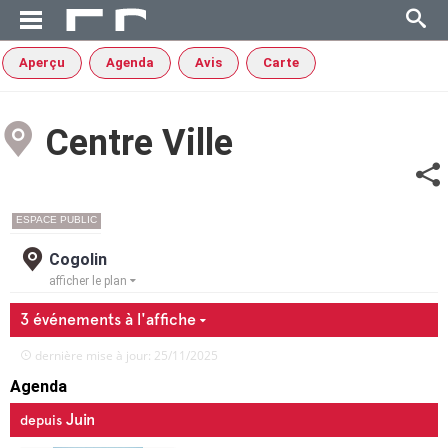
Aperçu
Agenda
Avis
Carte
Centre Ville
ESPACE PUBLIC
Cogolin
afficher le plan
3 événements à l'affiche
dernière mise à jour: 25/11/2025
Agenda
Juin
depuis