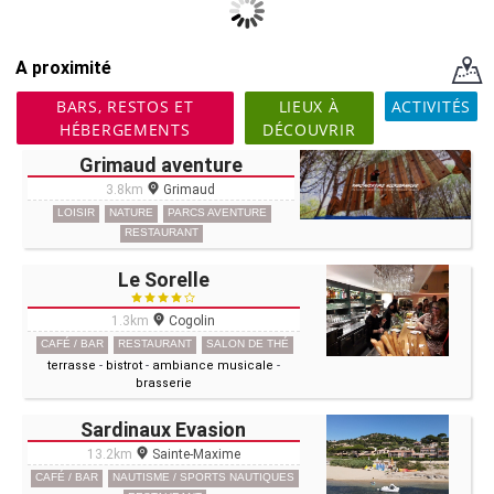
A proximité
BARS, RESTOS ET
LIEUX À
ACTIVITÉS
HÉBERGEMENTS
DÉCOUVRIR
Grimaud aventure
3.8km
Grimaud
LOISIR
NATURE
PARCS AVENTURE
RESTAURANT
Le Sorelle
1.3km
Cogolin
CAFÉ / BAR
RESTAURANT
SALON DE THÉ
terrasse
-
bistrot
-
ambiance musicale
-
brasserie
Sardinaux Evasion
13.2km
Sainte-Maxime
CAFÉ / BAR
NAUTISME / SPORTS NAUTIQUES