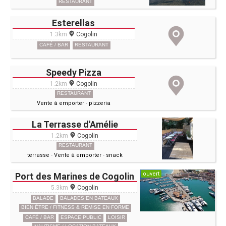
RESTAURANT
Esterellas
1.3km
Cogolin
CAFÉ / BAR
RESTAURANT
Speedy Pizza
1.2km
Cogolin
RESTAURANT
Vente à emporter
-
pizzeria
La Terrasse d'Amélie
1.2km
Cogolin
RESTAURANT
terrasse
-
Vente à emporter
-
snack
ouvert
Port des Marines de Cogolin
5.3km
Cogolin
BALADE
BALADES EN BATEAUX
BIEN ÊTRE / FITNESS & REMISE EN FORME
CAFÉ / BAR
ESPACE PUBLIC
LOISIR