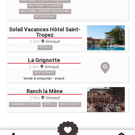
NAUTISME / LOCATION BATEAUX
NAUTISME / PLONGÉE
NAUTISME / SPORTS NAUTIQUES
RESTAURANT
Soleil Vacances Hôtel Saint-
Tropez
6.2km
Grimaud
HÔTELS
La Grignotte
5.4km
Grimaud
RESTAURANT
Vente à emporter
-
snack
Ranch la Mène
5.5km
Grimaud
CHAMBRE D'HÔTES
HÔTELS
RESTAURANT