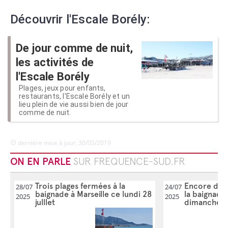
Découvrir l'Escale Borély:
De jour comme de nuit,
les activités de
l'Escale Borély
Plages, jeux pour enfants,
restaurants, l'Escale Borély et un
lieu plein de vie aussi bien de jour
comme de nuit.
dernière mise à jour: 30/05/2019
ON EN PARLE
SUR FREQUENCE-SUD.FR
Trois plages fermées à la
Encore deu
28/07
24/07
baignade à Marseille ce lundi 28
la baignade 
2025
2025
julllet
dimanche 27 