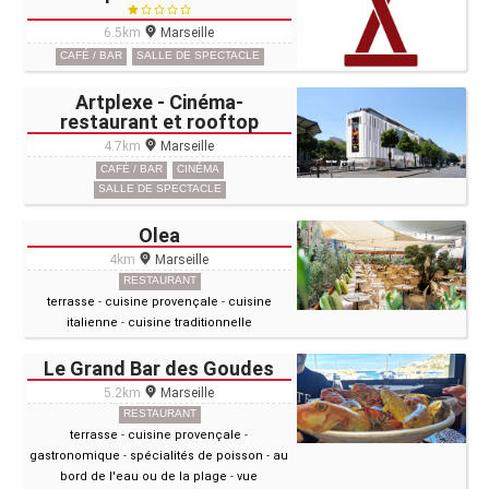
6.5km
Marseille
CAFÉ / BAR
SALLE DE SPECTACLE
Artplexe - Cinéma-
restaurant et rooftop
4.7km
Marseille
CAFÉ / BAR
CINÉMA
SALLE DE SPECTACLE
Olea
4km
Marseille
RESTAURANT
terrasse
-
cuisine provençale
-
cuisine
italienne
-
cuisine traditionnelle
Le Grand Bar des Goudes
5.2km
Marseille
RESTAURANT
terrasse
-
cuisine provençale
-
gastronomique
-
spécialités de poisson
-
au
bord de l'eau ou de la plage
-
vue