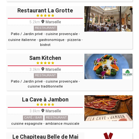
Restaurant La Grotte
5.2km
Marseille
RESTAURANT
Patio / Jardin privé
-
cuisine provençale
-
cuisine italienne
-
gastronomique
-
pizzeria
-
bistrot
Sam Kitchen
3.3km
Marseille
RESTAURANT
Patio / Jardin privé
-
cuisine provençale
-
cuisine traditionnelle
La Cave à Jambon
3.8km
Marseille
CAFÉ / BAR
RESTAURANT
cuisine espagnole
-
ambiance musicale
Le Chapiteau Belle de Mai