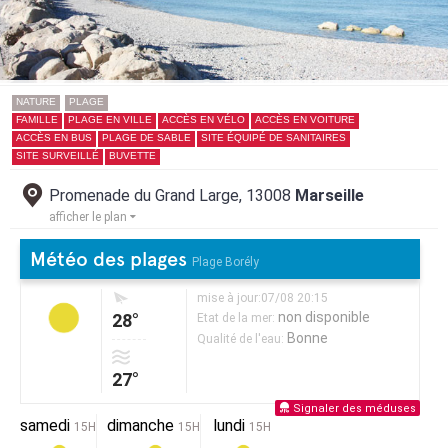
NATURE
PLAGE
FAMILLE
PLAGE EN VILLE
ACCÈS EN VÉLO
ACCÈS EN VOITURE
ACCÈS EN BUS
PLAGE DE SABLE
SITE ÉQUIPÉ DE SANITAIRES
SITE SURVEILLÉ
BUVETTE
Promenade du Grand Large, 13008
Marseille
afficher le plan
Météo des plages
Plage Borély
mise à jour:07/08 20:15
non disponible
28°
Etat de la mer:
Bonne
Qualité de l'eau:
27°
Signaler des méduses
samedi
dimanche
lundi
15H
15H
15H