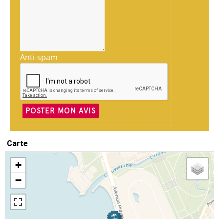
Anti-spam
POSTER MON AVIS
Carte
+
−