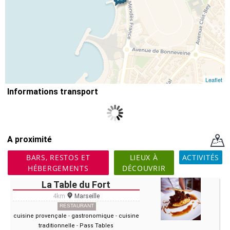
Leaflet
Informations transport
A proximité
BARS, RESTOS ET
LIEUX À
ACTIVITÉS
HÉBERGEMENTS
DÉCOUVRIR
La Table du Fort
4km
Marseille
RESTAURANT
cuisine provençale
-
gastronomique
-
cuisine
traditionnelle
-
Pass Tables