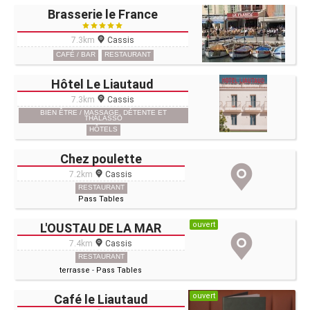
Brasserie le France
7.3km
Cassis
CAFÉ / BAR
RESTAURANT
Hôtel Le Liautaud
7.3km
Cassis
BIEN ÊTRE / MASSAGE, DÉTENTE ET
THALASSO
HÔTELS
Chez poulette
7.2km
Cassis
RESTAURANT
Pass Tables
ouvert
L'OUSTAU DE LA MAR
7.4km
Cassis
RESTAURANT
terrasse
-
Pass Tables
ouvert
Café le Liautaud