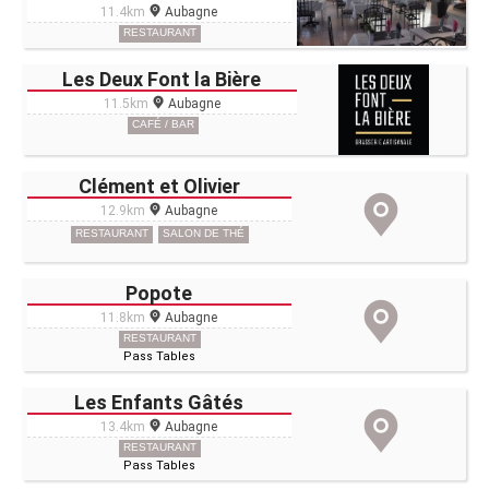
11.4km
Aubagne
RESTAURANT
Les Deux Font la Bière
11.5km
Aubagne
CAFÉ / BAR
Clément et Olivier
12.9km
Aubagne
RESTAURANT
SALON DE THÉ
Popote
11.8km
Aubagne
RESTAURANT
Pass Tables
Les Enfants Gâtés
13.4km
Aubagne
RESTAURANT
Pass Tables