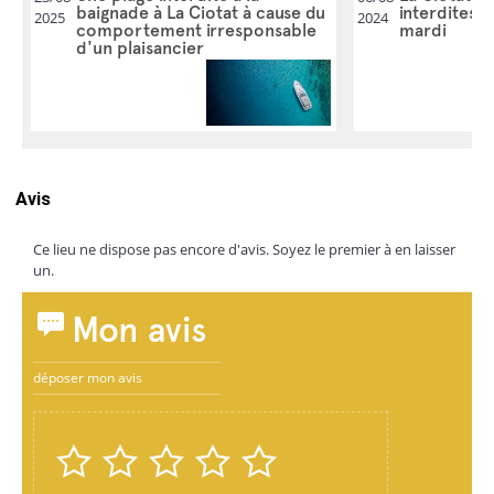
baignade à La Ciotat à cause du
interdites à
2025
2024
comportement irresponsable
mardi
d'un plaisancier
Avis
Ce lieu ne dispose pas encore d'avis. Soyez le premier à en laisser
un.
Mon avis
déposer mon avis