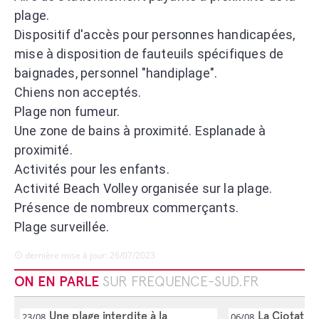
plage.
Dispositif d'accès pour personnes handicapées,
mise à disposition de fauteuils spécifiques de
baignades, personnel "handiplage".
Chiens non acceptés.
Plage non fumeur.
Une zone de bains à proximité. Esplanade à
proximité.
Activités pour les enfants.
Activité Beach Volley organisée sur la plage.
Présence de nombreux commerçants.
Plage surveillée.
dernière mise à jour: 26/07/2023
ON EN PARLE
SUR FREQUENCE-SUD.FR
Une plage interdite à la
La Ciotat: 
23/08
06/08