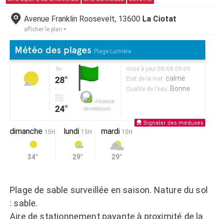
Avenue Franklin Roosevelt, 13600
La Ciotat
afficher le plan
Météo des plages
Plage Lumière
mise à jour:08/08 09:09
calme
28°
Etat de la mer:
Bonne
Qualité de l'eau:
Absence
24°
de méduses
Signaler des méduses
dimanche
lundi
mardi
15H
15H
15H
34°
29°
29°
Plage de sable surveillée en saison. Nature du sol
: sable.
Aire de stationnement payante à proximité de la