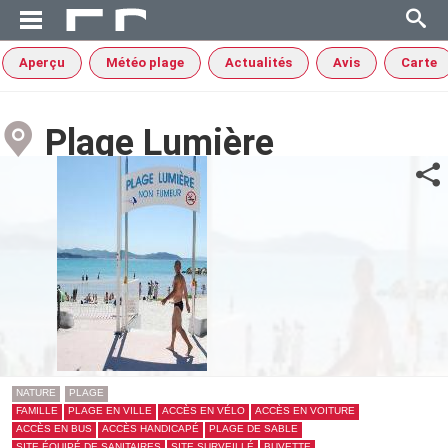
Aperçu
Météo plage
Actualités
Avis
Carte
Plage Lumière
NATURE
PLAGE
FAMILLE
PLAGE EN VILLE
ACCÈS EN VÉLO
ACCÈS EN VOITURE
ACCÈS EN BUS
ACCÈS HANDICAPÉ
PLAGE DE SABLE
SITE ÉQUIPÉ DE SANITAIRES
SITE SURVEILLÉ
BUVETTE