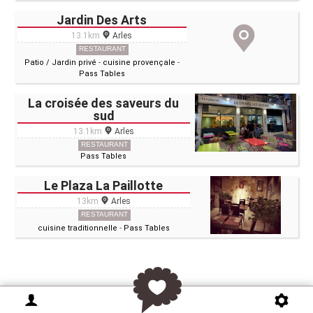
Jardin Des Arts
13.1km
Arles
RESTAURANT
Patio / Jardin privé
-
cuisine provençale
-
Pass Tables
La croisée des saveurs du
sud
13.1km
Arles
RESTAURANT
Pass Tables
Le Plaza La Paillotte
13km
Arles
RESTAURANT
cuisine traditionnelle
-
Pass Tables