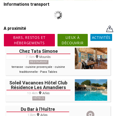
Informations transport
A proximité
BARS, RESTOS ET
LIEUX À
ACTIVITÉS
HÉBERGEMENTS
DÉCOUVRIR
Chez Tata Simone
7.1km
Mouriès
RESTAURANT
terrasse
-
cuisine provençale
-
cuisine
traditionnelle
-
Pass Tables
Soleil Vacances Hôtel Club
Résidence Les Amandiers
13.4km
Arles
HÔTELS
Du Bar à l'Huître
13km
Arles