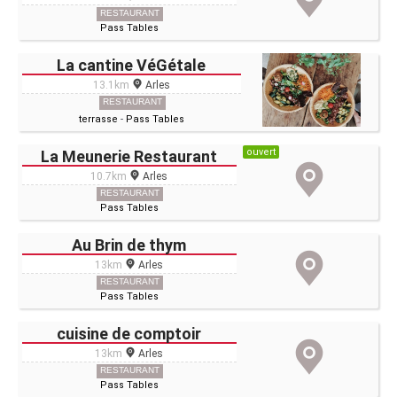
RESTAURANT
Pass Tables
La cantine VéGétale
13.1km
Arles
RESTAURANT
terrasse
-
Pass Tables
ouvert
La Meunerie Restaurant
10.7km
Arles
RESTAURANT
Pass Tables
Au Brin de thym
13km
Arles
RESTAURANT
Pass Tables
cuisine de comptoir
13km
Arles
RESTAURANT
Pass Tables