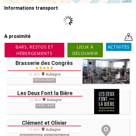
Leaflet
Informations transport
A proximité
BARS, RESTOS ET
LIEUX À
ACTIVITÉS
HÉBERGEMENTS
DÉCOUVRIR
Brasserie des Congrès
12.3km
Aubagne
RESTAURANT
Les Deux Font la Bière
12.4km
Aubagne
CAFÉ / BAR
Clément et Olivier
13.6km
Aubagne
RESTAURANT
SALON DE THÉ