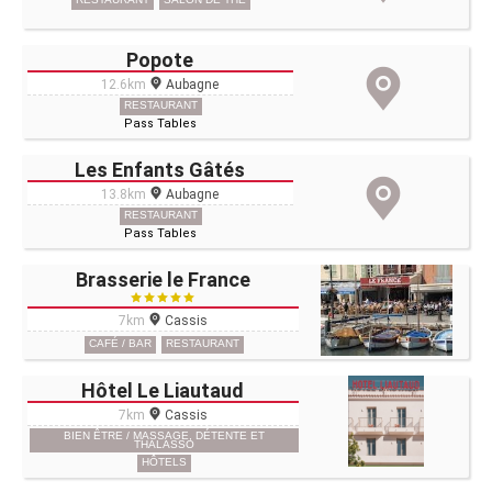
Popote
12.6km
Aubagne
RESTAURANT
Pass Tables
Les Enfants Gâtés
13.8km
Aubagne
RESTAURANT
Pass Tables
Brasserie le France
7km
Cassis
CAFÉ / BAR
RESTAURANT
Hôtel Le Liautaud
7km
Cassis
BIEN ÊTRE / MASSAGE, DÉTENTE ET
THALASSO
HÔTELS