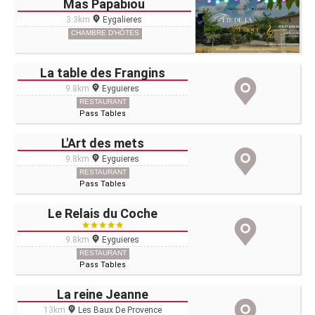
Mas Papabiou
3.3km
Eygalieres
CHAMBRE D'HÔTES
La table des Frangins
9.8km
Eyguieres
RESTAURANT
Pass Tables
L'Art des mets
9.8km
Eyguieres
RESTAURANT
Pass Tables
Le Relais du Coche
9.8km
Eyguieres
RESTAURANT
Pass Tables
La reine Jeanne
13km
Les Baux De Provence