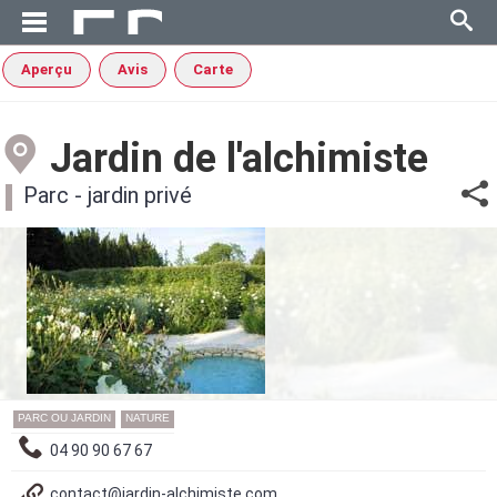
Aperçu
Avis
Carte
Jardin de l'alchimiste
Parc - jardin privé
PARC OU JARDIN
NATURE
04 90 90 67 67
contact@jardin-alchimiste.com