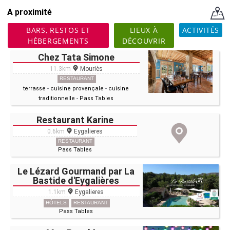
A proximité
BARS, RESTOS ET
LIEUX À
ACTIVITÉS
HÉBERGEMENTS
DÉCOUVRIR
Chez Tata Simone
11.3km
Mouriès
RESTAURANT
terrasse
-
cuisine provençale
-
cuisine
traditionnelle
-
Pass Tables
Restaurant Karine
0.6km
Eygalieres
RESTAURANT
Pass Tables
Le Lézard Gourmand par La
Bastide d'Eygalières
1.1km
Eygalieres
HÔTELS
RESTAURANT
Pass Tables