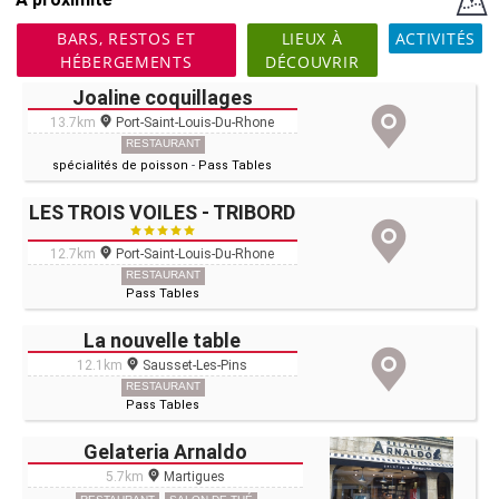
BARS, RESTOS ET
LIEUX À
ACTIVITÉS
HÉBERGEMENTS
DÉCOUVRIR
Joaline coquillages
13.7km
Port-Saint-Louis-Du-Rhone
RESTAURANT
spécialités de poisson
-
Pass Tables
LES TROIS VOILES - TRIBORD
12.7km
Port-Saint-Louis-Du-Rhone
RESTAURANT
Pass Tables
La nouvelle table
12.1km
Sausset-Les-Pins
RESTAURANT
Pass Tables
Gelateria Arnaldo
5.7km
Martigues