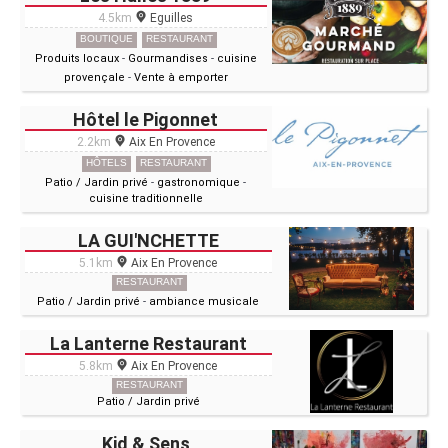
4.5km
Eguilles
BOUTIQUE
RESTAURANT
Produits locaux
-
Gourmandises
-
cuisine
provençale
-
Vente à emporter
Hôtel le Pigonnet
2.2km
Aix En Provence
HÔTELS
RESTAURANT
Patio / Jardin privé
-
gastronomique
-
cuisine traditionnelle
LA GUI'NCHETTE
5.1km
Aix En Provence
RESTAURANT
Patio / Jardin privé
-
ambiance musicale
La Lanterne Restaurant
5.8km
Aix En Provence
RESTAURANT
Patio / Jardin privé
Kid & Sens