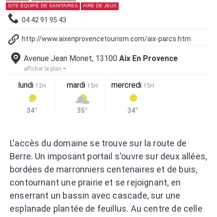
SITE ÉQUIPÉ DE SANITAIRES
AIRE DE JEUX
04 42 91 95 43
http://www.aixenprovencetourism.com/aix-parcs.htm
Avenue Jean Monet, 13100
Aix En Provence
afficher le plan
lundi
mardi
mercredi
12H
15H
15H
34°
35°
34°
L'accès du domaine se trouve sur la route de
Berre. Un imposant portail s'ouvre sur deux allées,
bordées de marronniers centenaires et de buis,
contournant une prairie et se rejoignant, en
enserrant un bassin avec cascade, sur une
esplanade plantée de feuillus. Au centre de celle