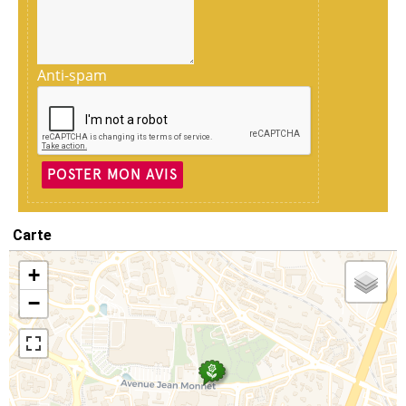
Anti-spam
POSTER MON AVIS
Carte
+
−