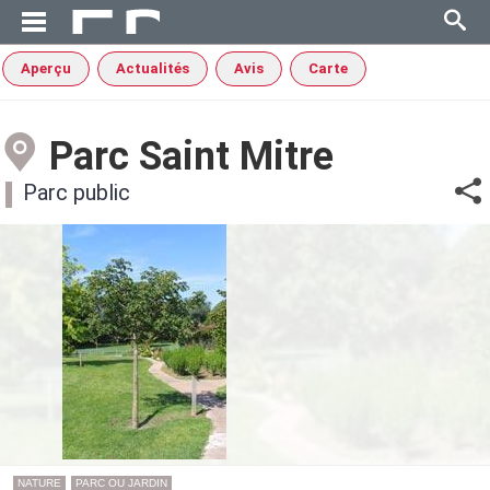
Aperçu
Actualités
Avis
Carte
Parc Saint Mitre
Parc public
NATURE
PARC OU JARDIN