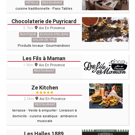
HÔTELS
RESTAURANT
cuisine traditionnelle
-
Pass Tables
Chocolaterie de Puyricard
5.7km
Aix En Provence
BOUTIQUE
ECOLES-ATELIERS
SALON DE THÉ
Produits locaux
-
Gourmandises
Les Fils à Maman
1.9km
Aix En Provence
RESTAURANT
Ze Kitchen
2.2km
Aix En Provence
RESTAURANT
terrasse
-
Vente à emporter
-
Livraison à
domicile
-
cuisine asiatique
-
ambiance
musicale
Les Halles 1889