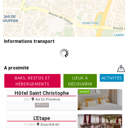
Leaflet
Informations transport
A proximité
BARS, RESTOS ET
LIEUX À
ACTIVITÉS
HÉBERGEMENTS
DÉCOUVRIR
ouvert
Hôtel Saint Christophe
2km
Aix En Provence
HÔTELS
L'Etape
10.2km
Bouc-Bel-Air