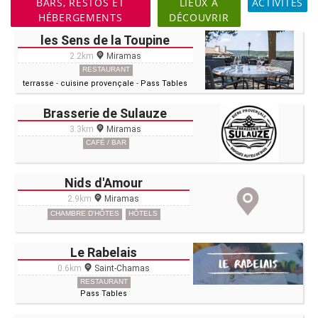
BARS, RESTOS ET
LIEUX À
ACTIVITÉS
HÉBERGEMENTS
DÉCOUVRIR
les Sens de la Toupine
2.2km
Miramas
RESTAURANT
terrasse
-
cuisine provençale
-
Pass Tables
Brasserie de Sulauze
3.3km
Miramas
CAFÉ / BAR
Nids d'Amour
2.9km
Miramas
CHAMBRE D'HÔTES
HÔTELS
Le Rabelais
0.6km
Saint-Chamas
RESTAURANT
Pass Tables