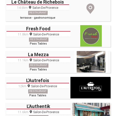
Le Château de Richebois
14.6km
Salon-De-Provence
RESTAURANT
terrasse
-
gastronomique
Fresh Food
11.8km
Salon-De-Provence
RESTAURANT
Pass Tables
La Mezza
11.1km
Salon-De-Provence
RESTAURANT
Pass Tables
L'Autrefois
12km
Salon-De-Provence
RESTAURANT
Pass Tables
L'Authentik
11.6km
Salon-De-Provence