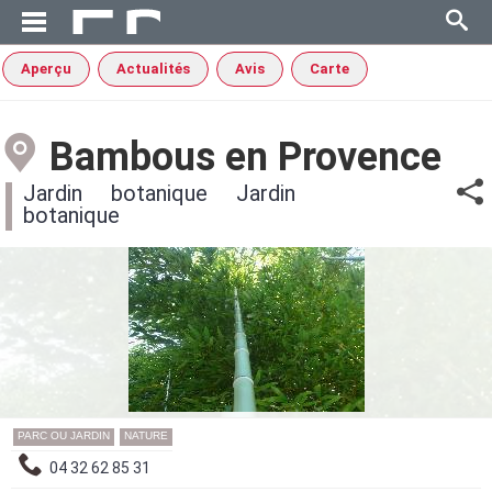
Aperçu
Actualités
Avis
Carte
Bambous en Provence
Jardin botanique Jardin
botanique
PARC OU JARDIN
NATURE
04 32 62 85 31