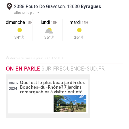
2388 Route De Graveson, 13630
Eyragues
afficher le plan
dimanche
lundi
mardi
15H
15H
15H
34°
35°
36°
dernière mise à jour: 27/01/2013
ON EN PARLE
SUR FREQUENCE-SUD.FR
Quel est le plus beau jardin des
08/07
Bouches-du-Rhône? 7 jardins
2024
remarquables à visiter cet été