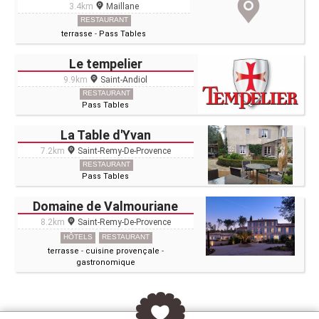
3.4km
Maillane
RESTAURANT
terrasse
-
Pass Tables
Le tempelier
9.9km
Saint-Andiol
RESTAURANT
Pass Tables
La Table d'Yvan
7.2km
Saint-Remy-De-Provence
RESTAURANT
Pass Tables
Domaine de Valmouriane
8.2km
Saint-Remy-De-Provence
HÔTELS
RESTAURANT
terrasse
-
cuisine provençale
-
gastronomique