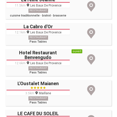
11.5km
Les Baux De Provence
RESTAURANT
cuisine traditionnelle
-
bistrot
-
brasserie
La Cabro d'Or
12.1km
Les Baux De Provence
RESTAURANT
Pass Tables
ouvert
Hotel Restaurant
Benvengudo
12.6km
Les Baux De Provence
RESTAURANT
Pass Tables
L'Oustalet Maianen
3.5km
Maillane
RESTAURANT
Pass Tables
LE CAFE DU SOLEIL