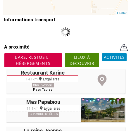
Leaflet
Informations transport
A proximité
BARS, RESTOS ET
LIEUX À
ACTIVITÉS
HÉBERGEMENTS
DÉCOUVRIR
Restaurant Karine
14.1km
Eygalieres
RESTAURANT
Pass Tables
Mas Papabiou
11.1km
Eygalieres
CHAMBRE D'HÔTES
La reine Jeanne