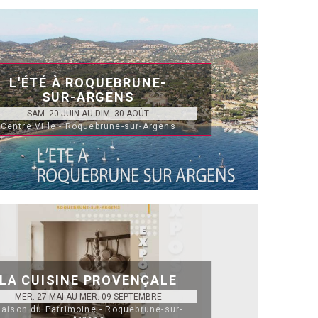
L'ÉTÉ À ROQUEBRUNE-
SUR-ARGENS
SAM. 20 JUIN AU DIM. 30 AOÛT
Centre Ville - Roquebrune-sur-Argens
LA CUISINE PROVENÇALE
MER. 27 MAI AU MER. 09 SEPTEMBRE
aison du Patrimoine - Roquebrune-sur-