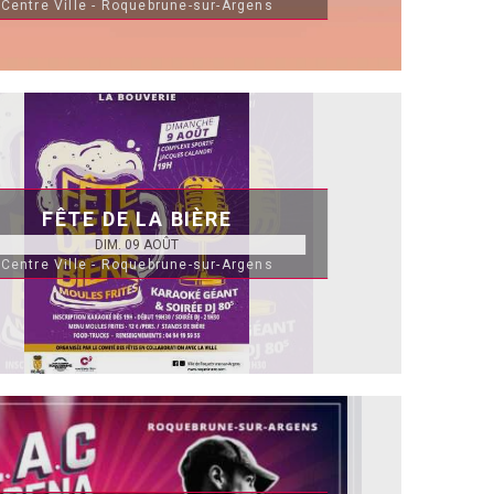
Centre Ville - Roquebrune-sur-Argens
FÊTE DE LA BIÈRE
DIM. 09 AOÛT
Centre Ville - Roquebrune-sur-Argens