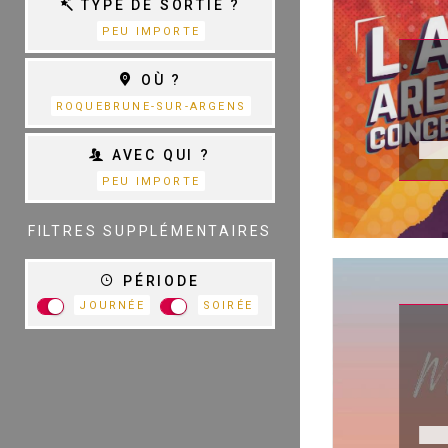
TYPE DE SORTIE ?
PEU IMPORTE
THÉÂTRE
OÙ ?
S
D
ROQUEBRUNE-SUR-ARGENS
AVEC QUI ?
PEU IMPORTE
TOUTES LES
CATÉGORIES
FILTRES SUPPLÉMENTAIRES
PÉRIODE
JOURNÉE
SOIRÉE