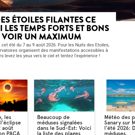
DES ÉTOILES FILANTES CE
I LES TEMPS FORTS ET BONS
N VOIR UN MAXIMUM
eu cet été du 7 au 9 août 2026. Pour les Nuits des Etoiles,
ervatoires organisent des manifestations accessibles à
s levez les yeux vers le ciel et tentez l'expérience !
e, les
Beaucoup de
Météo des p
l'éclipse
méduses signalées
Sanary sur 
2 août
dans le Sud-Est: Voici
l'été 2026: 
ion PACA
la liste des plages
méduses,