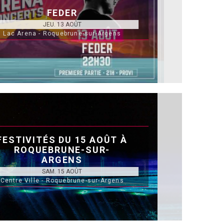
FEDER
JEU. 13 AOÛT
Lac Arena - Roquebrune-sur-Argens
FESTIVITÉS DU 15 AOÛT À
ROQUEBRUNE-SUR-
ARGENS
SAM. 15 AOÛT
Centre Ville - Roquebrune-sur-Argens