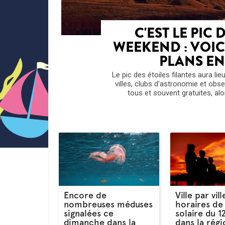
C'EST LE PIC 
WEEKEND : VOIC
PLANS E
Le pic des étoiles filantes aura li
villes, clubs d'astronomie et obs
tous et souvent gratuites, alor
Encore de
Ville par vill
nombreuses méduses
horaires de 
signalées ce
solaire du 1
dimanche dans la
dans la rég