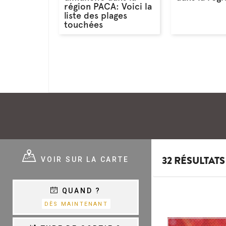
région PACA: Voici la
liste des plages
touchées
E ?
VOIR SUR LA CARTE
32 RÉSULTATS
QUAND ?
E
VARIÉTÉ,
DÈS MAINTENANT
CHANSON &
COM.MUSICALES
E