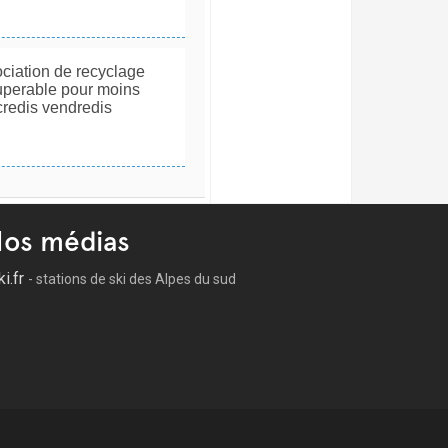
ociation de recyclage
cuperable pour moins
credis vendredis
os médias
ki.fr
- stations de ski des Alpes du sud