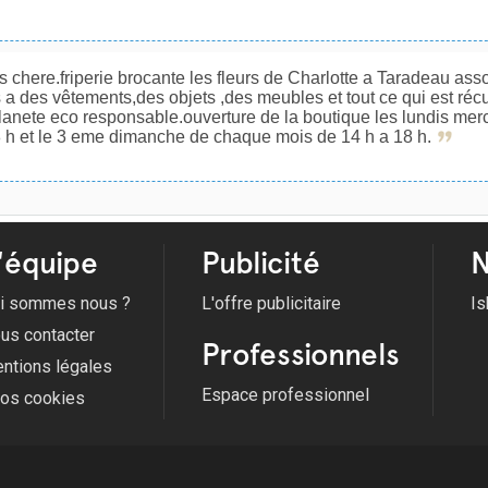
s chere.friperie brocante les fleurs de Charlotte a Taradeau ass
 a des vêtements,des objets ,des meubles et tout ce qui est ré
lanete eco responsable.ouverture de la boutique les lundis mer
 h et le 3 eme dimanche de chaque mois de 14 h a 18 h.
'équipe
Publicité
N
i sommes nous ?
L'offre publicitaire
Is
us contacter
Professionnels
ntions légales
Espace professionnel
fos cookies