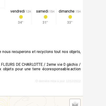
vendredi
samedi
dimanche
12H
15H
15H
34°
31°
33°
 nous recuperons et recyclons tout nos objets,
S FLEURS DE CHARLOTTE / 2eme vie 0 gâchis /
x objets pour une terre écoresponsable.action
dernière mise à jour: 12/12/2022