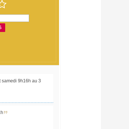
S
et samedi 9h16h au 3
ch