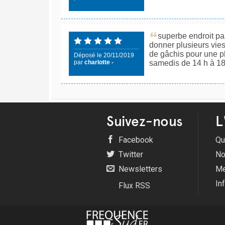
superbe endroit pa
donner plusieurs vies
de gâchis pour une p
Déposé le 20/11/2019
par
charlotte -
samedis de 14 h à 18
Suivez-nous
L
Facebook
Qu
Twitter
No
Newsletters
Me
In
Flux RSS