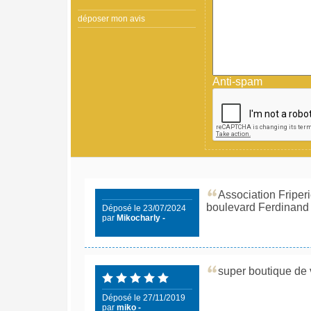
déposer mon avis
Anti-spam
Association Friper
boulevard Ferdinand 
Déposé le 23/07/2024
par
Mikocharly -
super boutique de 
Déposé le 27/11/2019
par
miko -