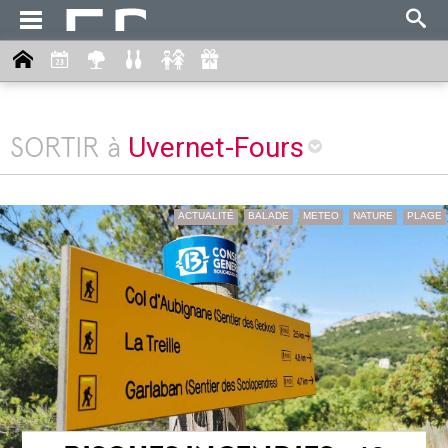
Uvernet-Fours
SORTIR à
ACTUALITÉ
BALADE
METEO
NATURE
PLAGE