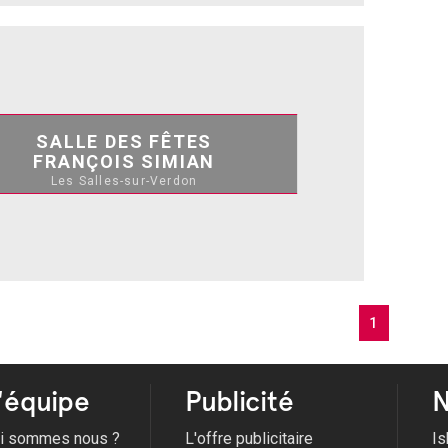
SALLE DES FÊTES
FRANÇOIS SIMIAN
Les Salles-sur-Verdon
1
'équipe
Publicité
N
i sommes nous ?
L'offre publicitaire
Is