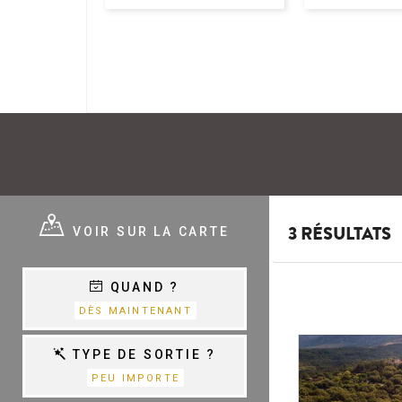
E ?
VOIR SUR LA CARTE
3 RÉSULTATS
QUAND ?
E
VARIÉTÉ,
DÈS MAINTENANT
CHANSON &
COM.MUSICALES
E
TYPE DE SORTIE ?
PEU IMPORTE