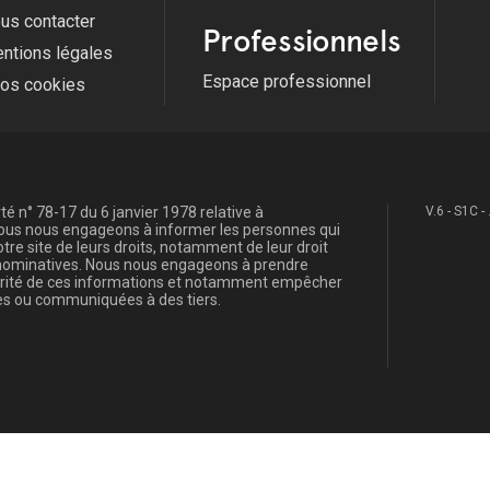
us contacter
Professionnels
ntions légales
Espace professionnel
fos cookies
é n° 78-17 du 6 janvier 1978 relative à
V.6 - S1C -
, nous nous engageons à informer les personnes qui
re site de leurs droits, notamment de leur droit
s nominatives. Nous nous engageons à prendre
curité de ces informations et notamment empêcher
s ou communiquées à des tiers.