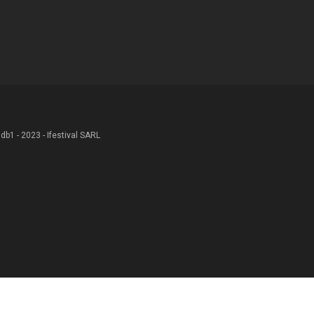
 .db1 - 2023 - Ifestival SARL