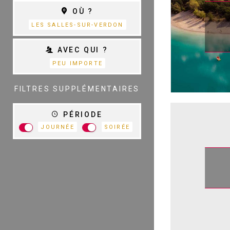
THÉÂTRE
OÙ ?
S
D
LES SALLES-SUR-VERDON
AVEC QUI ?
PEU IMPORTE
TOUTES LES
CATÉGORIES
FILTRES SUPPLÉMENTAIRES
PÉRIODE
JOURNÉE
SOIRÉE