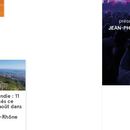
ndie : 11
més ce
août dans
-Rhône