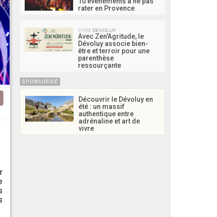
10 événements à ne pas
rater en Provence
07/08
DEVOLUY
Avec Zen'Agritude, le
Dévoluy associe bien-
être et terroir pour une
parenthèse
ressourçante
SPONSORISÉ
Découvrir le Dévoluy en
été : un massif
authentique entre
adrénaline et art de
vivre
r
e
s
s