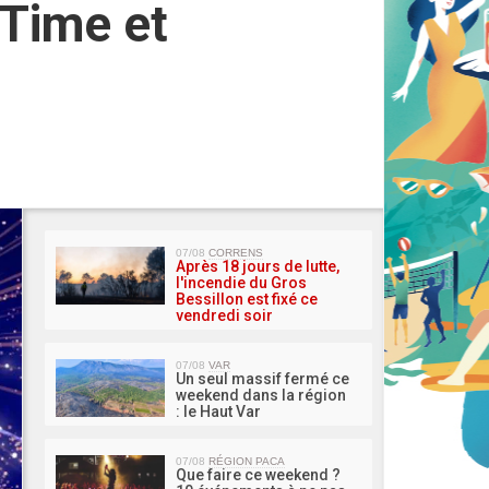
 Time et
MA 
07/08
CORRENS
Après 18 jours de lutte,
l'incendie du Gros
Bessillon est fixé ce
vendredi soir
07/08
VAR
Un seul massif fermé ce
weekend dans la région
: le Haut Var
07/08
RÉGION PACA
Que faire ce weekend ?