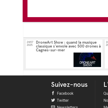
DroneArt Show : quand la musique
24/07
1
2025
2
classique s'envole avec 500 drones à
Cagnes-sur-mer
Suivez-nous
L
Facebook
Qu
Twitter
No
Newsletters
Me