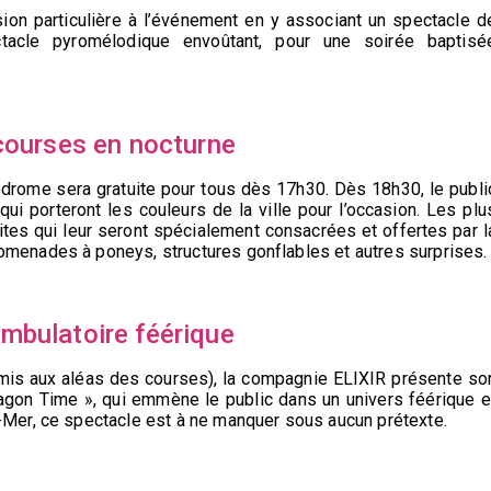
ion particulière à l’événement en y associant un spectacle d
tacle pyromélodique envoûtant, pour une soirée baptisé
 courses en nocturne
ppodrome sera gratuite pour tous dès 17h30. Dès 18h30, le publi
qui porteront les couleurs de la ville pour l’occasion. Les plu
uites qui leur seront spécialement consacrées et offertes par l
romenades à poneys, structures gonflables et autres surprises.
mbulatoire féérique
umis aux aléas des courses), la compagnie ELIXIR présente so
agon Time », qui emmène le public dans un univers féérique e
r-Mer, ce spectacle est à ne manquer sous aucun prétexte.