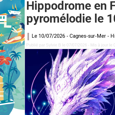
Hippodrome en Fê
pyromélodie le 10
Le 10/07/2026 -
Cagnes-sur-Mer
-
H
Publié par Sylvie B le 07/07/2026 - Mis à jour le