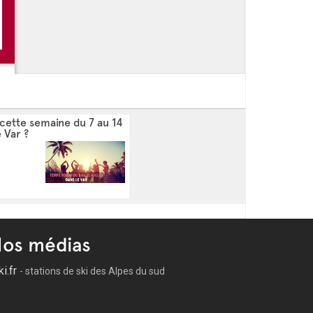
 cette semaine du 7 au 14
e Var ?
os médias
ki.fr
- stations de ski des Alpes du sud