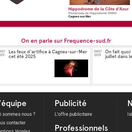
Hippodrome de la Côte d'Azur
Promenade de l'hippodrome 06800
Cagnes-sur-Mer
On en parle sur Frequence-sud.fr
Les feux d'artifice à Cagnes-sur-Mer
On fait quoi
0/07
09/07
025
2025
cet été 2025
juillet dans l
'équipe
Publicité
N
i sommes nous ?
L'offre publicitaire
Is
us contacter
Professionnels
ntions légales