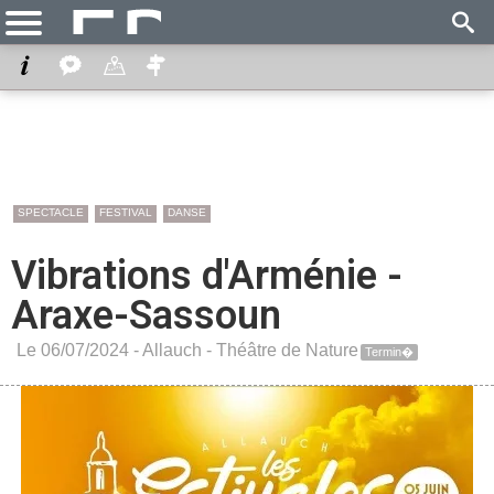
SPECTACLE
FESTIVAL
DANSE
Vibrations d'Arménie -
Araxe-Sassoun
Le 06/07/2024 -
Allauch
-
Théâtre de Nature
Termin�