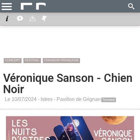
CONCERT
FESTIVAL
CHANSON FRANÇAISE
Véronique Sanson - Chien
Noir
Le 10/07/2024 -
Istres
-
Pavillon de Grignan
Terminé