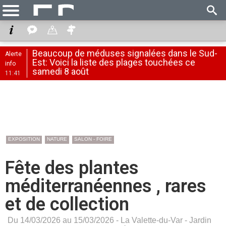
Beaucoup de méduses signalées dans le Sud-
Alerte
Est: Voici la liste des plages touchées ce
info
samedi 8 août
11:41
EXPOSITION
NATURE
SALON - FOIRE
Fête des plantes
méditerranéennes , rares
et de collection
Du 14/03/2026 au 15/03/2026 -
La Valette-du-Var
-
Jardin