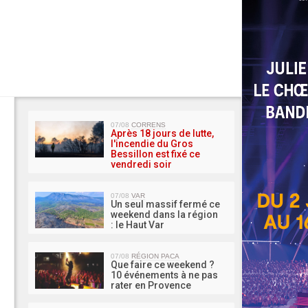
MA 
07/08
CORRENS
Après 18 jours de lutte,
l'incendie du Gros
Bessillon est fixé ce
vendredi soir
07/08
VAR
Un seul massif fermé ce
weekend dans la région
: le Haut Var
07/08
RÉGION PACA
Que faire ce weekend ?
10 événements à ne pas
rater en Provence