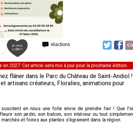
réactions
je veux
y aller !
 en 2027. Cet article sera mis à jour pour la prochaine édition.
ez flâner dans le Parc du Château de Saint-Andiol !
 artisans créateurs, Floralies, animations pour
t suscitent en nous une folle envie de prendre l'air ! Que l'o
leurir son jardin, son balcon, son intérieur ou tout simplemen
e marchés et foires aux plantes s'égrainent dans la région.