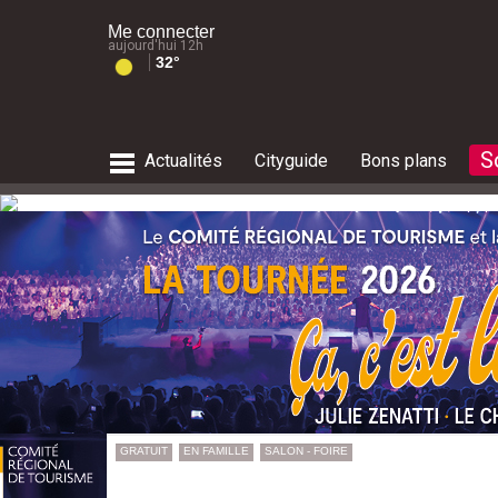
Me connecter
aujourd'hui 12h
32°
S
Actualités
Cityguide
Bons plans
culture
restaurants
actu musique
Expositions
Balades
Météo des plages
Marchés de Noël
RECHERCHE SORTIES FAMILLE
tourisme
shopping
salles de concerts
Musées
Météo des plages
Le guide des plages
Feux d'artifice de Noël
environnement
Salles d'exposition
le guide des plages
Présence des méduses sur les pla
RECHERCHE CITYGUIDE
RECHERCHE CONCERTS
RECHERCHE FÊTES
& SPECTACLES
Lieux historiques
Alpes du Sud
RECHERCHE ACTUALITÉS
RECHERCHE LOISIRS
Après 18 
Envie d'
Que fair
Que fair
Que fair
Avec Zen
Eclipse 
Que fair
Carte de l'accès aux massifs
RECHERCHE EXPOSITIONS
Présence des méduses sur les pla
RECHERCHE NATURE
GRATUIT
EN FAMILLE
SALON - FOIRE