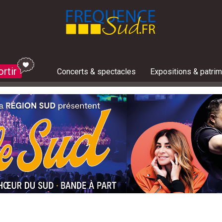
ortir
Concerts & spectacles
Expositions & patri
Les jeux concours du moment :
Toutes les invitations à gagner
Bons plans et réductions
ges
jours de lutte, l'incendie du Gros Bessillon est fixé ce 
un peu de fraîcheur en cette canicule ? Notre top 5 des
e ce weekend ? 10 événements à ne pas rater en Prov
e cette semaine du 3 au 9 août? Le guide des sorties
e ce weekend ? 10 événements à ne pas rater en Prov
'Agritude, le Dévoluy associe bien-être et terroir po
solaire à Saint-Véran
e ce weekend ? 10 événements à ne pas rater en Prov
Un seul massif fermé ce weekend dans l
Feu d'artifice, concerts, festivités.. 
Où sortir dans les Alpes du Sud : 5 i
Que faire cette semaine du 3 au 9 août
Avec Zen'Agritude, le Dévoluy associe
Risques incendies : 48 massifs fermés 
C'est le pic des étoiles filantes ce we
Ce vendredi soir à Marseille : ne manqu
Que faire ce 
Le préfet du V
Que faire cet
Un voilier de 
C'est le pic d
Incendie dans l
Été marseillai
Que faire cett
ges