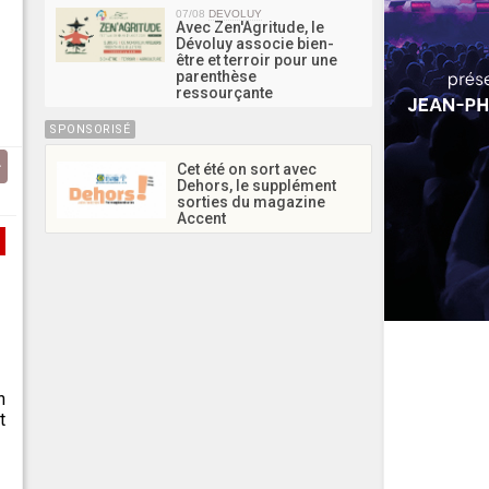
07/08
DEVOLUY
Avec Zen'Agritude, le
Dévoluy associe bien-
être et terroir pour une
parenthèse
ressourçante
SPONSORISÉ
Cet été on sort avec
Dehors, le supplément
sorties du magazine
Accent
n
t