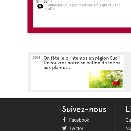
9h - 18h >
Connectez-vous pour voir vos amis qui veulent
y aller.
On fête le printemps en région Sud !
23/03
Découvrez notre sélection de foires
aux plantes...
Suivez-nous
L
Facebook
Qu
Twitter
No