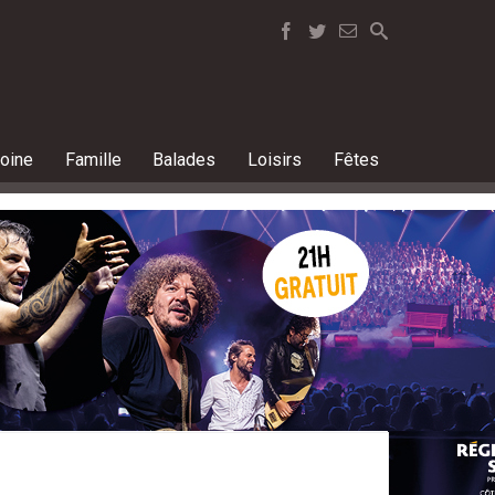
moine
Famille
Balades
Loisirs
Fêtes
vendredi soir
 glaciers à Toulon et ses alentours
ence
 dans les Bouches-du-Rhône
ence
ur une parenthèse ressourçante
ence
a région : le Haut Var
Vos sorties du week-end dans le Var et les Alpes-Mariti
dées d'événements à ne pas manquer cette semaine
 dans le Var ? Notre sélection des sorties à ne pas m
 bien-être et terroir pour une parenthèse ressourçant
ce vendredi, des plages et calanques interdites d'accè
ekend : Voici les temps forts et bons plans en voir un
ez pas la Sardi'night, la grande sardinade festive !
weekend ? 10 événements à ne pas rater en Provence
ar interdit les barbecues ce jeudi en raison des risque
te semaine du 3 au 9 août? Le guide des sorties dans 
luxe suspecté d'avoir détruit l'épave d'un avion P38 da
es étoiles filantes ce weekend : Voici les temps forts 
e Var, quelle est la situation ce lundi matin ?
s : ce vendredi 24 juillet cap sur le stade nautique Flo
e semaine dans le Var ? Notre sélection des meilleures s
Avec Zen'Agritude, le Dévoluy associe bien-
Kendji Girac, Thomas Dutronc, Magic System.
Que faire cette semaine du 3 au 9 août dans 
Le MuMo x Centre Pompidou fait escale à Ai
Que faire cette semaine du 3 au 9 août? Le 
La plupart des massifs fermés ce lundi 3 aoû
Voile, kayak, paddle : Marseille ouvre grand 
The Avener, Black M, Jean-Louis Aubert... 