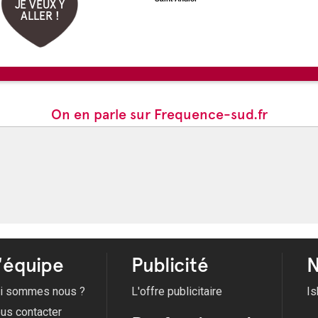
JE VEUX Y
ALLER !
On en parle sur Frequence-sud.fr
'équipe
Publicité
N
i sommes nous ?
L'offre publicitaire
Is
us contacter