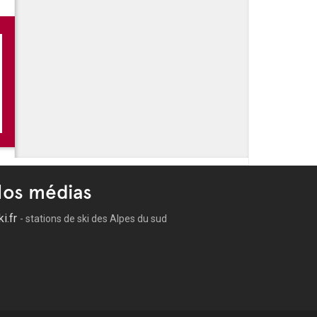
os médias
ki.fr
- stations de ski des Alpes du sud