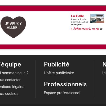
La Halle
Avenue Louis
Sammut, 13500
JE VEUX Y
Martigues
ALLER !
1 évènement à venir
26/09/2026 -
Paranormal II
'équipe
Publicité
N
i sommes nous ?
L'offre publicitaire
Is
us contacter
Professionnels
ntions légales
Espace professionnel
fos cookies