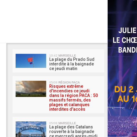
MA 
10:42
MARSEILLE
La plage du Prado Sud
interdite à la baignade
ce jeudi matin
05/08
RÉGION PACA
Risques extrême
d'incendies ce jeudi
dans la région PACA : 50
massifs fermés, des
plages et calanques
interdites d'accès
05/08
MARSEILLE
La plage des Catalans
rouverte à la baignade
ce mercredi après-midi