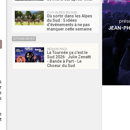
05/08
ALPES DU SUD
Où sortir dans les Alpes
du Sud : 5 idées
d'événements à ne pas
manquer cette semaine
SPONSORISÉ
RÉGION PACA
La Tournée ça c'est le
Sud 2026 : Julie Zenatti
- Bande à Part - Le
Choeur du Sud
s
r
e
s
e
t