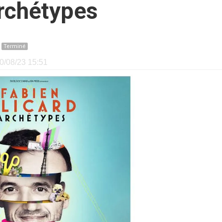
archétypes
e
Terminé
10/08/23 15:51