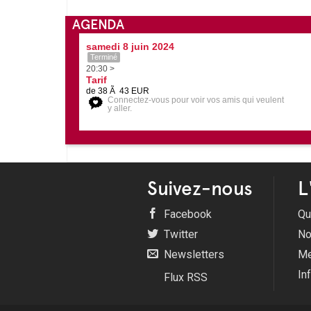
AGENDA
samedi 8 juin 2024
Terminé
20:30 >
Tarif
de 38 Ã 43 EUR
Connectez-vous pour voir vos amis qui veulent
y aller.
Suivez-nous
L
Facebook
Qu
Twitter
No
Newsletters
Me
In
Flux RSS