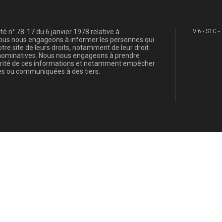
é n° 78-17 du 6 janvier 1978 relative à
V.6 - S1C -
, nous nous engageons à informer les personnes qui
re site de leurs droits, notamment de leur droit
s nominatives. Nous nous engageons à prendre
curité de ces informations et notamment empêcher
s ou communiquées à des tiers.