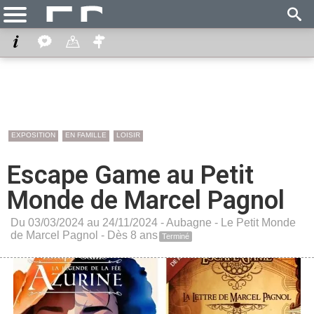
EXPOSITION
EN FAMILLE
LOISIR
Escape Game au Petit
Monde de Marcel Pagnol
Du 03/03/2024 au 24/11/2024 -
Aubagne
-
Le Petit Monde
de Marcel Pagnol
- Dès 8 ans
Terminé