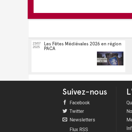
Les Fêtes Médiévales 2026 en région
23/07
2025
PACA
Suivez-nous
L
Facebook
Qu
Twitter
No
Newsletters
Me
In
Flux RSS