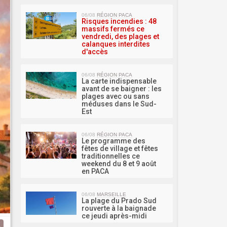
MA 
06/08
RÉGION PACA
Risques incendies : 48
massifs fermés ce
vendredi, des plages et
calanques interdites
d'accès
06/08
RÉGION PACA
La carte indispensable
avant de se baigner : les
plages avec ou sans
méduses dans le Sud-
Est
06/08
RÉGION PACA
Le programme des
fêtes de village et fêtes
traditionnelles ce
weekend du 8 et 9 août
en PACA
06/08
MARSEILLE
La plage du Prado Sud
rouverte à la baignade
ce jeudi après-midi