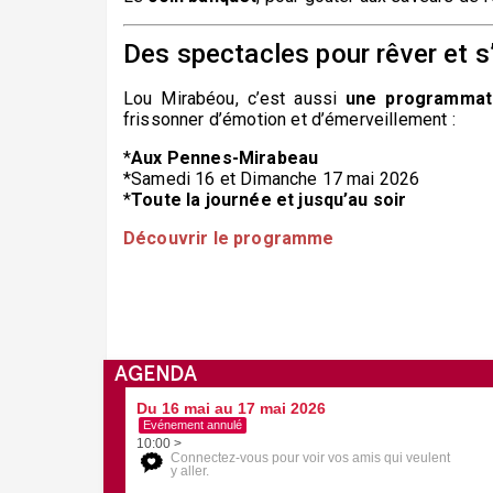
Des spectacles pour rêver et s
Lou Mirabéou, c’est aussi
une programmati
frissonner d’émotion et d’émerveillement :
*
Aux Pennes-Mirabeau
*Samedi 16 et Dimanche 17 mai 2026
*
Toute la journée et jusqu’au soir
Découvrir le programme
AGENDA
Du 16 mai au 17 mai 2026
Evénement annulé
10:00 >
Connectez-vous pour voir vos amis qui veulent
y aller.