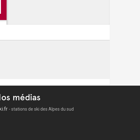
 -
Les Estivales des Pennes Mirabeau
all.e
 août
os médias
ki.fr
- stations de ski des Alpes du sud