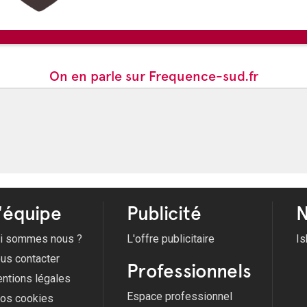
Du 10/07/2026 au 22/08/2026
07/08/2026 -
Ciné plein-air : W
15/08/2026 -
Procession du 15
On en parle sur Frequence-sud.fr
'équipe
Publicité
N
i sommes nous ?
L'offre publicitaire
Is
us contacter
Professionnels
ntions légales
Espace professionnel
fos cookies