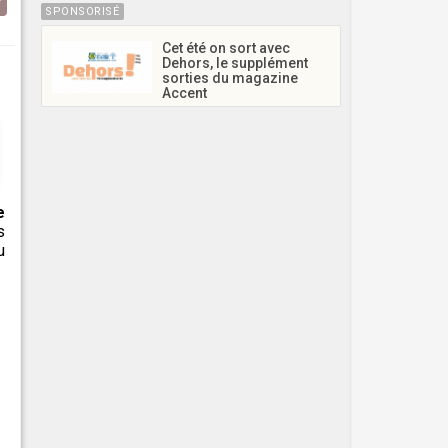
SPONSORISÉ
Cet été on sort avec
Dehors, le supplément
sorties du magazine
Accent
e
s
u