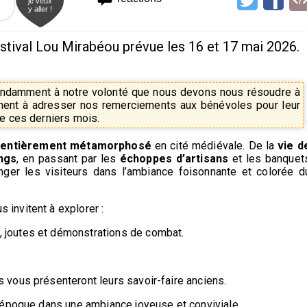
je veux
y aller !
estival Lou Mirabéou prévue les 16 et 17 mai 2026.
endamment à notre volonté que nous devons nous résoudre à
ent à adresser nos remerciements aux bénévoles pour leur
de ces derniers mois.
e entièrement métamorphosé
en cité médiévale. De la
vie d
ings
, en passant par les
échoppes d’artisans
et les banquet
onger les visiteurs dans l’ambiance foisonnante et colorée d
s invitent à explorer :
, joutes et démonstrations de combat.
s vous présenteront leurs savoir-faire anciens.
l’époque dans une ambiance joyeuse et conviviale.