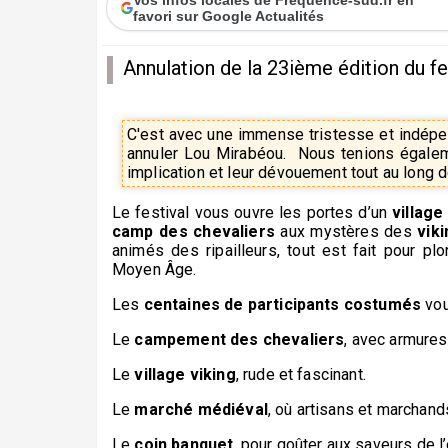
favori sur Google Actualités
Annulation de la 23ième édition du f
C'est avec une immense tristesse et indép
annuler Lou Mirabéou. Nous tenions égalem
implication et leur dévouement tout au long 
Le festival vous ouvre les portes d’un
villag
camp des chevaliers
aux mystères des
vik
animés des ripailleurs, tout est fait pour pl
Moyen Âge.
Les
centaines de participants costumés
vou
Le
campement des chevaliers
, avec armures
Le
village viking
, rude et fascinant.
Le
marché médiéval
, où artisans et marchand
Le
coin banquet
, pour goûter aux saveurs de 