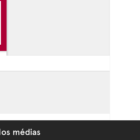
 -
Les festivités de l'été à Gassin
 -
Les balades gourmandes
 -
Fête de la Saint Laurent à Gassin
os médias