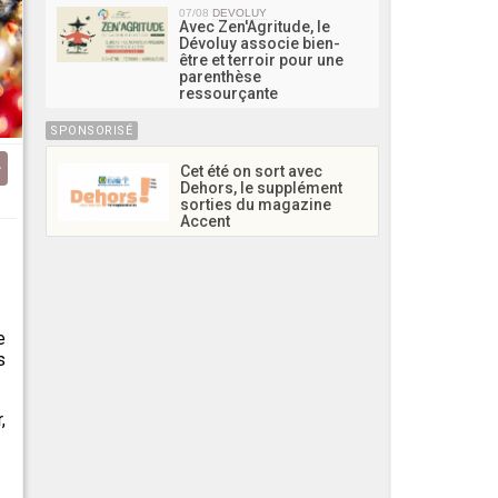
07/08
DEVOLUY
Avec Zen'Agritude, le
Dévoluy associe bien-
être et terroir pour une
parenthèse
ressourçante
SPONSORISÉ
Cet été on sort avec
Dehors, le supplément
sorties du magazine
Accent
e
s
,