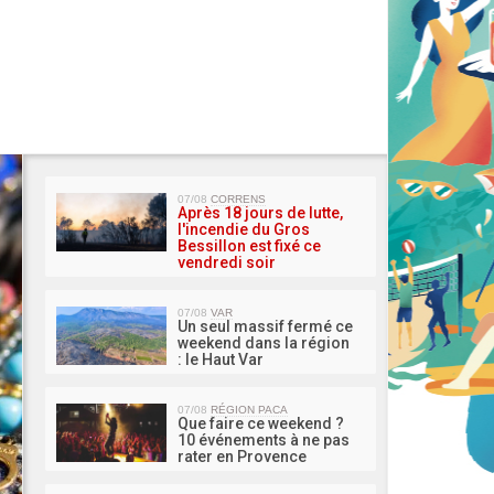
MA 
07/08
CORRENS
Après 18 jours de lutte,
l'incendie du Gros
Bessillon est fixé ce
vendredi soir
07/08
VAR
Un seul massif fermé ce
weekend dans la région
: le Haut Var
07/08
RÉGION PACA
Que faire ce weekend ?
10 événements à ne pas
rater en Provence