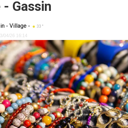
 - Gassin
in
-
Village
-
33 °
23/04/26 16:14