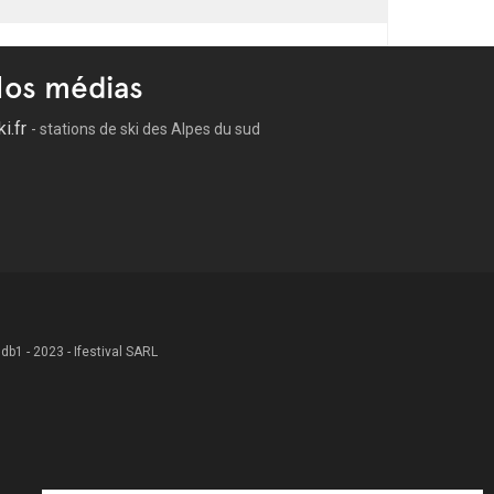
os médias
ki.fr
- stations de ski des Alpes du sud
 .db1 - 2023 - Ifestival SARL