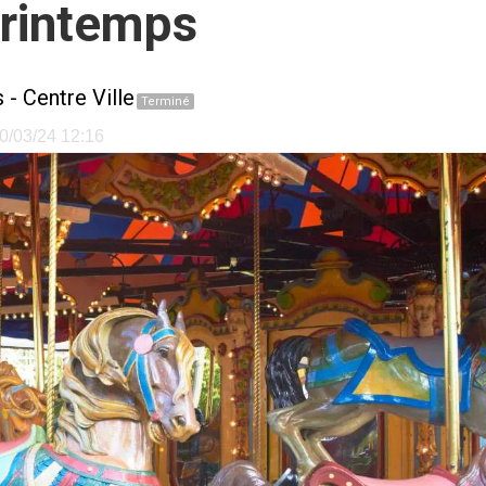
printemps
s
-
Centre Ville
Terminé
20/03/24 12:16