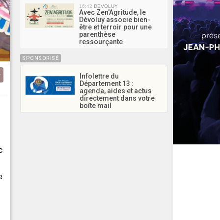
16:42
DEVOLUY
Avec Zen'Agritude, le
Dévoluy associe bien-
être et terroir pour une
parenthèse
ressourçante
SPONSORISÉ
Infolettre du
Département 13 :
agenda, aides et actus
directement dans votre
boîte mail
c
e