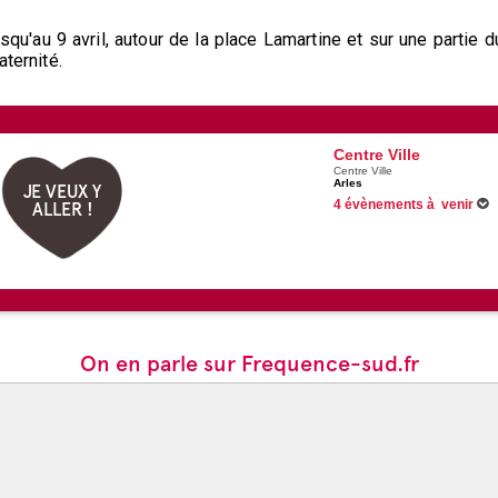
qu'au 9 avril, autour de la place Lamartine et sur une partie d
ternité.
Centre Ville
Centre Ville
Arles
JE VEUX Y
4 évènements à venir
ALLER !
Du 14/06/2026 au 18/09/2026
Du 06/07/2026 au 04/10/2026
Du 29/07/2026 au 30/08/2026
Du 17/08/2026 au 22/08/2026
On en parle sur Frequence-sud.fr