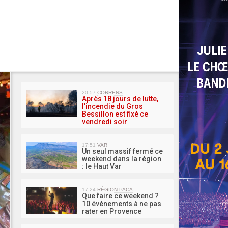
MA 
20:57
CORRENS
Après 18 jours de lutte,
l'incendie du Gros
Bessillon est fixé ce
vendredi soir
17:51
VAR
Un seul massif fermé ce
weekend dans la région
: le Haut Var
17:24
RÉGION PACA
Que faire ce weekend ?
10 événements à ne pas
rater en Provence