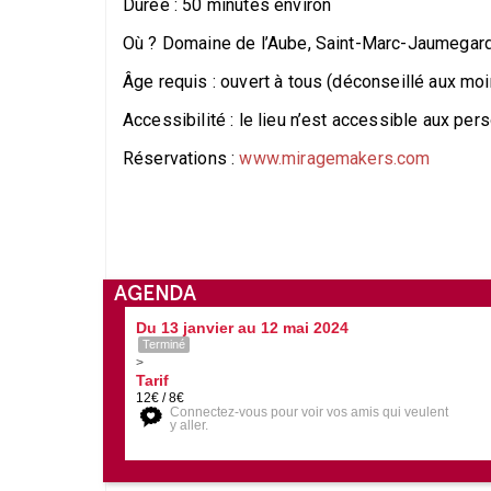
Durée : 50 minutes environ
Où ? Domaine de l’Aube, Saint-Marc-Jaumegar
Âge requis : ouvert à tous (déconseillé aux mo
Accessibilité : le lieu n’est accessible aux pe
Réservations :
www.miragemakers.com
AGENDA
Du 13 janvier au 12 mai 2024
Terminé
>
Tarif
12€ / 8€
Connectez-vous pour voir vos amis qui veulent
y aller.