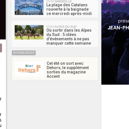
05/08
MARSEILLE
La plage des Catalans
rouverte à la baignade
ce mercredi après-midi
05/08
ALPES DU SUD
Où sortir dans les Alpes
du Sud : 5 idées
d'événements à ne pas
manquer cette semaine
SPONSORISÉ
Cet été on sort avec
Dehors, le supplément
sorties du magazine
Accent
r
.
r
s
u