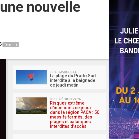
 une nouvelle
s
Terminé
MA 
10:42
MARSEILLE
La plage du Prado Sud
interdite à la baignade
ce jeudi matin
05/08
RÉGION PACA
Risques extrême
d'incendies ce jeudi
dans la région PACA : 50
massifs fermés, des
plages et calanques
interdites d'accès