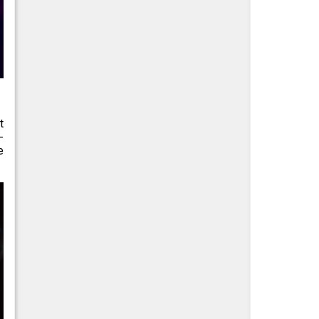
t
-
e